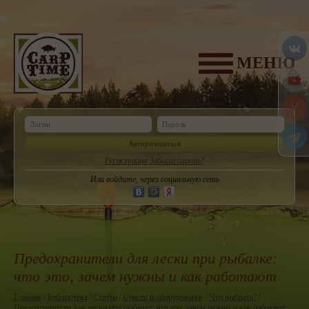
МЕНЮ
Авторизоваться
Регистрация
Забыли пароль?
Или войдите, через социальную сеть
Предохранители для лески при рыбалке:
что это, зачем нужны и как работают
Главная
/
Библиотека
/
Статьи
/
Снасти и оборудование
/
Что выбрать?
/
Предохранители для лески при рыбалке: что это, зачем нужны и как работают