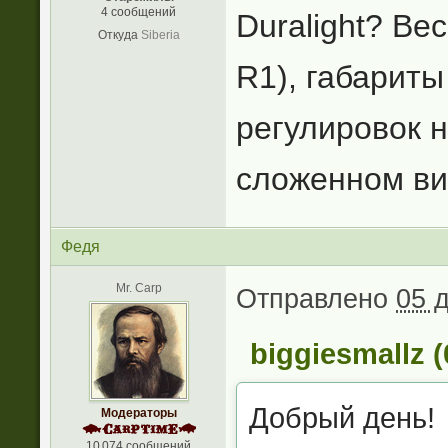
4 сообщений
Duralight? Ве
Откуда
Siberia
R1), габариты
регулировок н
сложенном ви
Федя
Mr. Carp
Отправлено
05 
biggiesmallz 
Добрый день!
Модераторы
10 074 сообщений