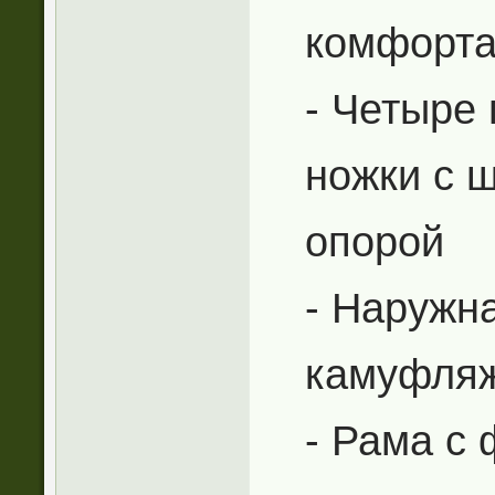
комфорт
- Четыре
ножки с 
опорой
- Наружн
камуфля
- Рама с