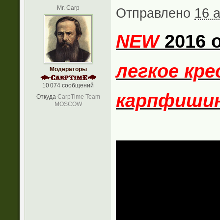
Mr. Carp
Отправлено
16 а
NEW
2016 
легкое кре
Модераторы
10 074 сообщений
карпфиши
Откуда
CarpTime Team
MOSCOW