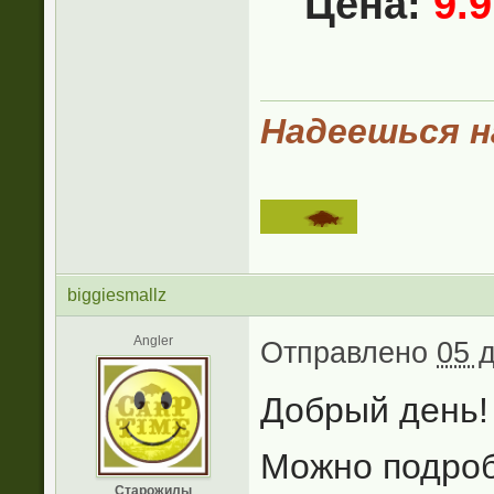
Цена:
9.
Надеешься на
biggiesmallz
Angler
Отправлено
05 
Добрый день!
Можно подроб
Старожилы