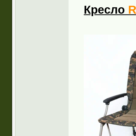
Крес
ло
R