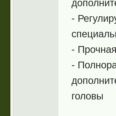
дополнит
- Регули
специаль
- Прочна
- Полнор
дополнит
головы