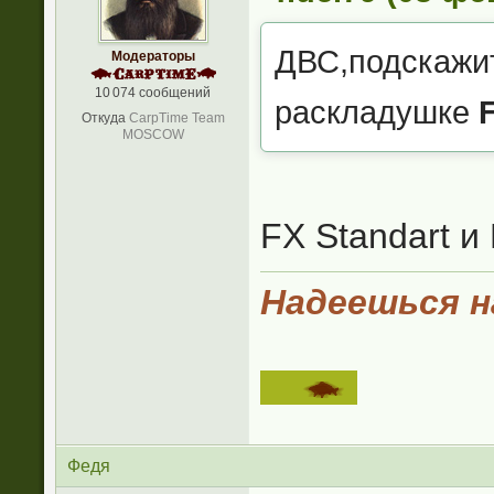
ДВС,подскажит
Модераторы
10 074 сообщений
раскладушке
F
Откуда
CarpTime Team
MOSCOW
FX Standart и 
Надеешься на
Федя