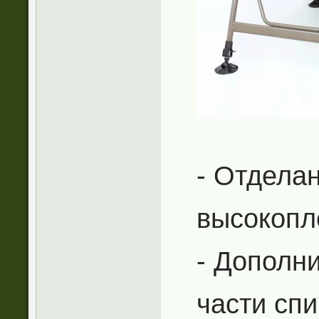
- Отдела
высокопл
- Дополн
части сп