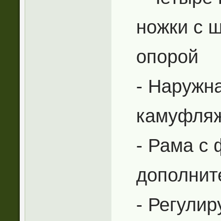
ножки с 
опорой
- Наружн
камуфля
- Рама с
дополнит
- Регули