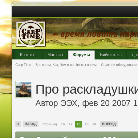
Контакты
Магазин
Форумы
Библиотека
Дн
Carp Time
Все о том, Как, Чем и на Что мы ловим
Снасти и оборудовани
Про раскладушки
Автор
ЭЭХ
, фев 20 2007 1
«
НАЗАД
ВПЕРЕД
Страниц
16
17
18
19
20