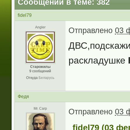
Сообщений в теме: 382
fidel79
Angler
Отправлено
03 
ДВС,подскажит
раскладушке
Старожилы
9 сообщений
Откуда
Беларусь
Федя
Mr. Carp
Отправлено
03 
fidel79 (03 фе