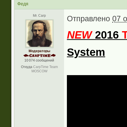
Федя
Mr. Carp
Отправлено
07 о
NEW
2016
System
Модераторы
10 074 сообщений
Откуда
CarpTime Team
MOSCOW