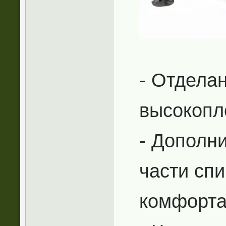
- Отдела
высокопл
- Дополн
части сп
комфорт