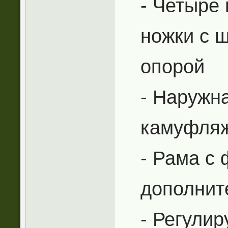
- Четыре
ножки с 
опорой
- Наружн
камуфля
- Рама с
дополнит
- Регули