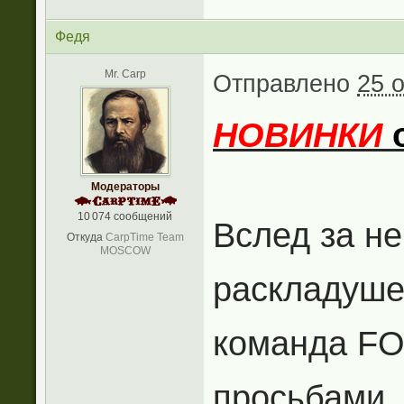
Федя
Mr. Carp
Отправлено
25 о
НОВИНКИ
Модераторы
10 074 сообщений
Вслед за н
Откуда
CarpTime Team
MOSCOW
раскладуше
команда FO
просьбами