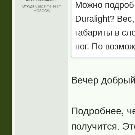
Можно подробн
Откуда
CarpTime Team
MOSCOW
Duralight? Вес
габариты в сл
ног. По возмо
Вечер добрый
Подробнее, ч
получится. Э