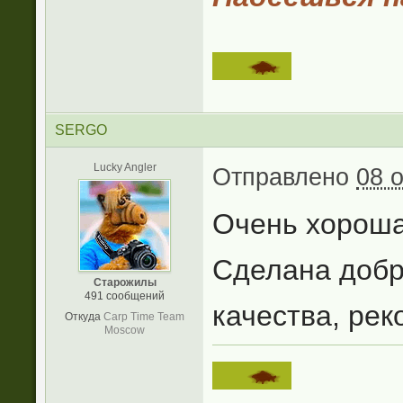
SERGO
Lucky Angler
Отправлено
08 о
Очень хороша
Сделана добр
Старожилы
491 сообщений
качества, ре
Откуда
Carp Time Team
Moscow