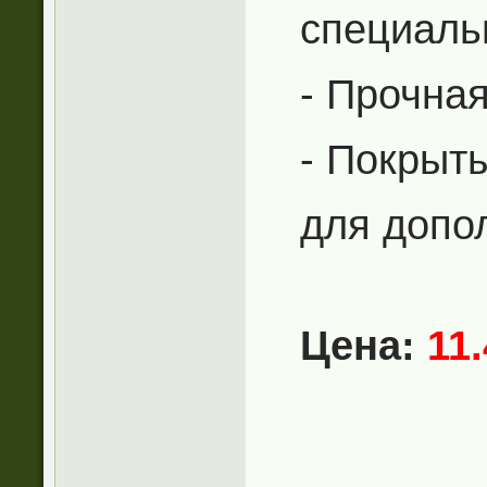
специаль
- Прочна
- Покрыт
для допо
Цена:
11