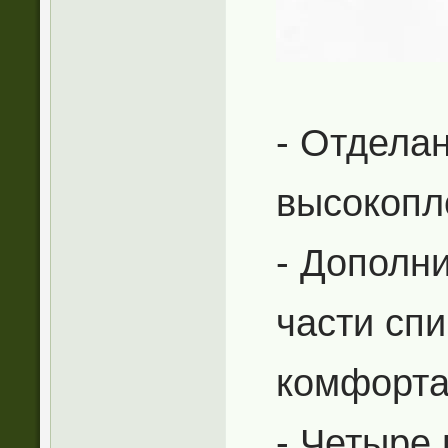
- Отдела
высокопл
- Дополн
части сп
комфорт
- Четыре