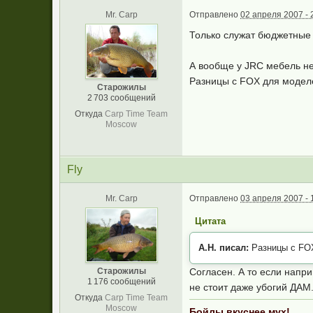
Mr. Carp
Отправлено
02 апреля 2007 - 
Только служат бюджетные в
А вообще у JRC мебель не
Разницы с FOX для моделе
Старожилы
2 703 сообщений
Откуда
Carp Time Team
Moscow
Fly
Mr. Carp
Отправлено
03 апреля 2007 - 
Цитата
А.Н. писал:
Разницы с FOX
Старожилы
Согласен. А то если напри
1 176 сообщений
не стоит даже убогий ДАМ
Откуда
Carp Time Team
Moscow
Бойлы вкуснее мух!