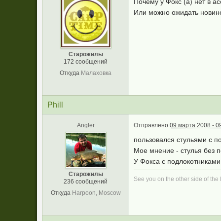
Почему у Фокс (а) нет в а
Или можно ожидать новино
Старожилы
172 сообщений
Откуда
Малаховка
Phill
Angler
Отправлено
09 марта 2008 - 0
пользовался стульями с п
Мое мнение - стулья без п
У Фокса с подлокотниками 
Старожилы
See you on the other side of the l
236 сообщений
Откуда
Harpoon, Moscow