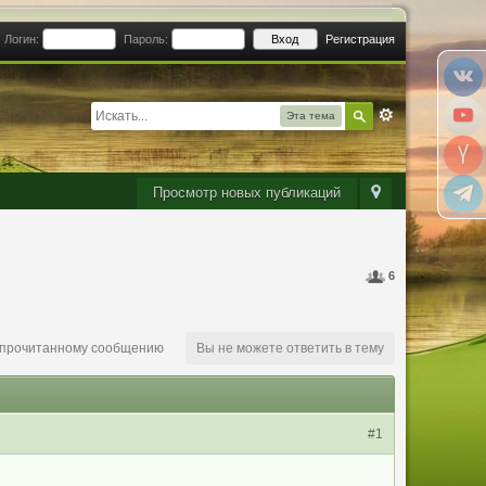
Логин:
Пароль:
Регистрация
Эта тема
Просмотр новых публикаций
6
епрочитанному сообщению
Вы не можете ответить в тему
#1