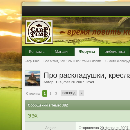
Контакты
Магазин
Форумы
Библиотека
Carp Time
Все о том, Как, Чем и на Что мы ловим
Снасти и обору
Про раскладушки, кресла
Автор
ЭЭХ
, фев 20 2007 12:49
ВПЕРЕД
»
Страниц
1
2
3
Сообщений в теме: 382
ЭЭХ
Angler
Отправлено
20 февраля 2007 -