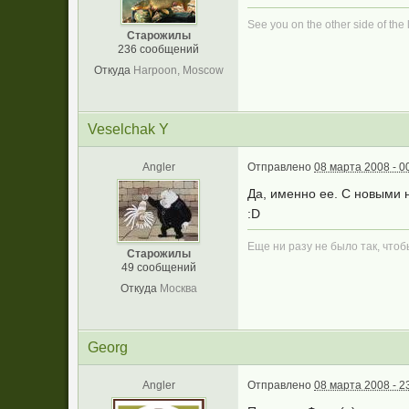
See you on the other side of the l
Старожилы
236 сообщений
Откуда
Harpoon, Moscow
Veselchak Y
Angler
Отправлено
08 марта 2008 - 0
Да, именно ее. С новыми 
:D
Еще ни разу не было так, чтоб
Старожилы
49 сообщений
Откуда
Москва
Georg
Angler
Отправлено
08 марта 2008 - 2