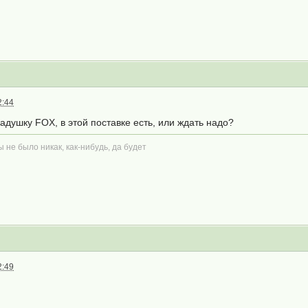
2:44
адушку FOX, в этой поставке есть, или ждать надо?
ы не было никак, как-нибудь, да будет
2:49