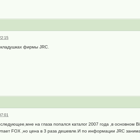
22:15
аскладушках фирмы JRC.
07:01
следующее,мне на глаза попался каталог 2007 года ,в основном B
упает FOX ,но цена в 3 раза дешевле.И по информации JRC заним