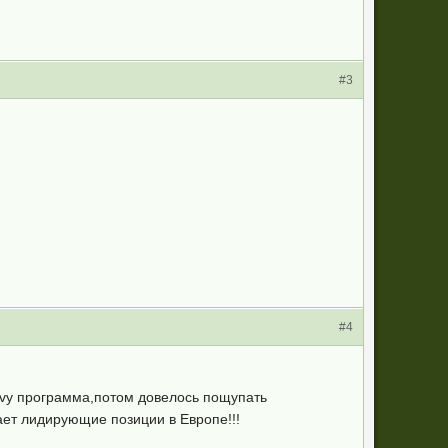
#3
#4
ivy программа,потом довелось пощупать
ает лидирующие позиции в Европе!!!