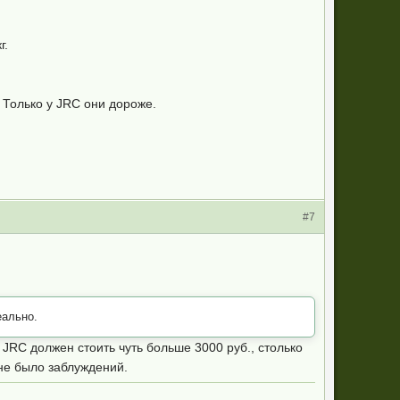
г.
 Только у JRC они дороже.
#7
еально.
 JRC должен стоить чуть больше 3000 руб., столько
 не было заблуждений.