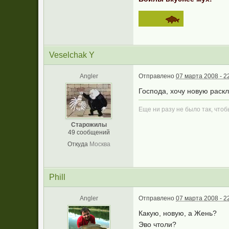
Veselchak Y
Angler
Отправлено
07 марта 2008 - 2
Господа, хочу новую раскл
Еще ни разу не было так, чтоб
Старожилы
49 сообщений
Откуда
Москва
Phill
Angler
Отправлено
07 марта 2008 - 2
Какую, новую, а Жень?
Эво чтоли?