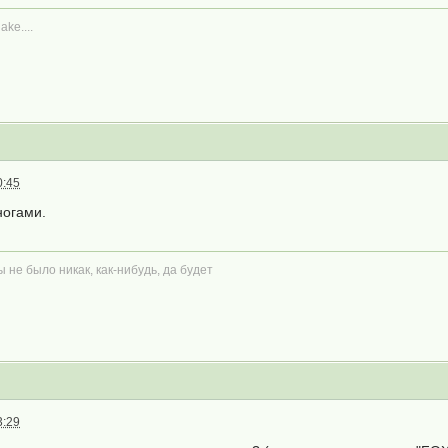
ake....
0:45
ногами.
ы не было никак, как-нибудь, да будет
3:29