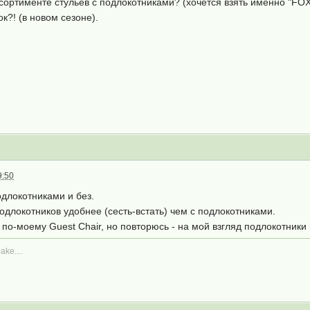
ссортименте стульев с подлокотниками? (хочется взять именно "FOX
к?! (в новом сезоне).
9:50
одлокотниками и без.
одлокотников удобнее (сесть-встать) чем с подлокотниками.
по-моему Guest Chair, но повторюсь - на мой взгляд подлокотники 
ake....