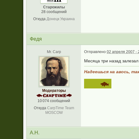
Старожилы
28 сообщений
Откуда
Донецк Украина
Федя
Mr. Carp
Отправлено
02 апреля 2007 - 
Месяца три назад залезал 
Надеешься на авось, так
Модераторы
10 074 сообщений
Откуда
CarpTime Team
MOSCOW
А.Н.