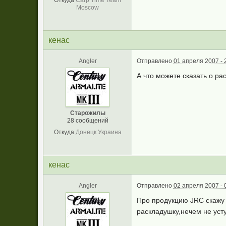
Откуда
Carp Time Team
Moscow
кенас
Angler
Отправлено
01 апреля 2007 - 
А что можете сказать о р
Старожилы
28 сообщений
Откуда
Донецк Украина
кенас
Angler
Отправлено
02 апреля 2007 - 
Про продукцию JRC скажу 
раскладушку,нечем не уст