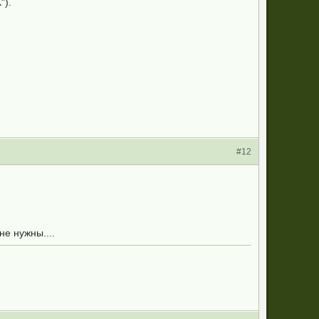
").
#12
не нужны....