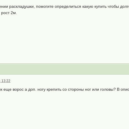
нии раскладушки, помогите определиться какую купить чтобы долго
. рост 2м.
 13:22
ик еще ворос а доп. ногу крепить со стороны ног или головы? В опи