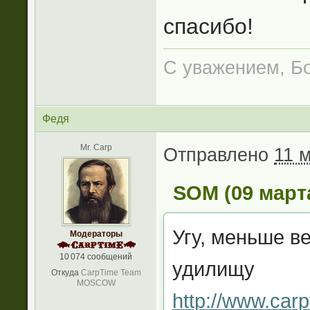
спасибо!
С уважением, Б
Федя
Mr. Carp
Отправлено
11 м
SOM (09 марта
Угу, меньше в
Модераторы
10 074 сообщений
удилищу
Откуда
CarpTime Team
MOSCOW
http://www.carp