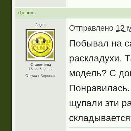
cheboris
Angler
Отправлено
12 м
Побывал на са
раскладухи. Т
Старожилы
15 сообщений
модель? С до
Откуда
г. Воронеж
Понравилась.
щупали эти р
складывается?