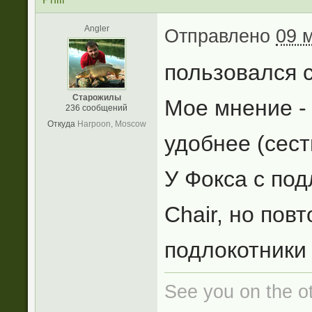
Angler
Отправлено
09 
пользовался с
Старожилы
Мое мнение - 
236 сообщений
Откуда
Harpoon, Moscow
удобнее (сест
У Фокса с по
Chair, но пов
подлокотники 
See you on the oth