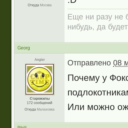
Откуда
Москва
Еще ни разу не б
нибудь, да будет
Georg
Angler
Отправлено
08 
Почему у Фокс
подлокотникам
Старожилы
172 сообщений
Или можно ожи
Откуда
Малаховка
Phill