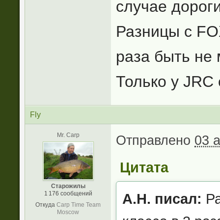
случае дорог
Разницы с FO
раза быть не 
Только у JRC
Fly
Mr. Carp
Отправлено
03 
Цитата
Старожилы
1 176 сообщений
А.Н. писал:
Ра
Откуда
Carp Time Team
Moscow