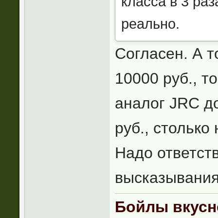
класса в 3 раз
реально.
Согласен. А т
10000 руб., т
аналог JRC д
руб., столько 
Надо ответст
высказывания
Бойлы вкусн