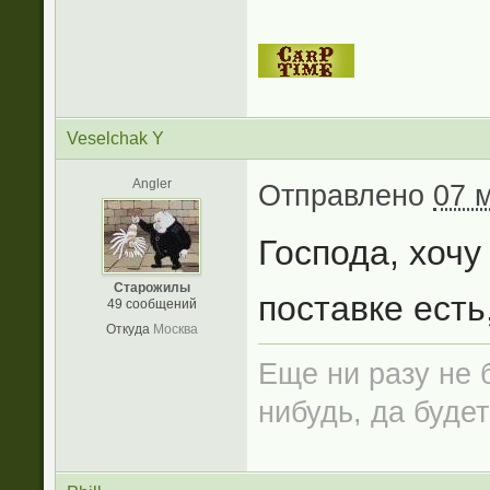
Veselchak Y
Angler
Отправлено
07 
Господа, хочу
Старожилы
поставке есть
49 сообщений
Откуда
Москва
Еще ни разу не б
нибудь, да будет