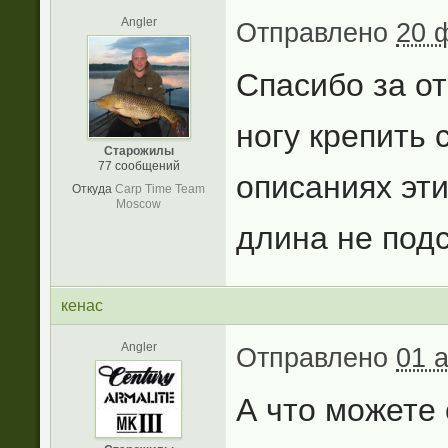
Angler
Отправлено
20 
Спасибо за от
ногу крепить 
Старожилы
77 сообщений
описаниях эти
Откуда
Carp Time Team
Moscow
длина не под
кенас
Angler
Отправлено
01 
А что можете