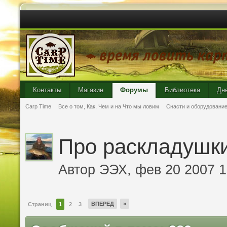
Контакты
Магазин
Форумы
Библиотека
Дн
Carp Time
Все о том, Как, Чем и на Что мы ловим
Снасти и оборудовани
Про раскладушки
Автор
ЭЭХ
, фев 20 2007 1
ВПЕРЕД
»
Страниц
1
2
3