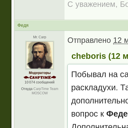
С уважением, Б
Федя
Mr. Carp
Отправлено
12 м
cheboris (12 м
Побывал на са
Модераторы
10 074 сообщений
раскладухи. Т
Откуда
CarpTime Team
MOSCOW
дополнительно
вопрос к
Феде
Дополнительна