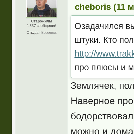
cheboris (11 м
Старожилы
Озадачился вы
1 337 сообщений
Откуда
г.Воронеж
штуки. Кто по
http://www.trak
про плюсы и м
Землячек, пол
Наверное про
бодорствовал
можно и дома.