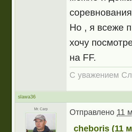
соревнования
Но , я всеже 
хочу посмотре
на FF.
С уважением Сл
slawa36
Mr. Carp
Отправлено
11 м
cheboris (11 м