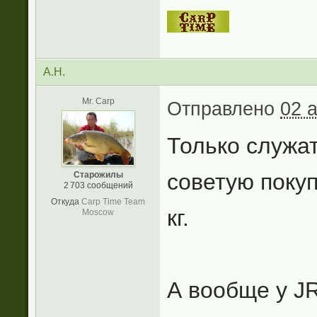
А.Н.
Mr. Carp
Отправлено
02 
Только служа
советую покуп
Старожилы
2 703 сообщений
Откуда
Carp Time Team
кг.
Moscow
А вообще у J