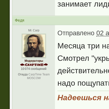
занимает лид
Федя
Mr. Carp
Отправлено
02 
Месяца три на
Смотрел "укры
Модераторы
действительн
10 074 сообщений
Откуда
CarpTime Team
MOSCOW
надо пощупать
Надеешься на