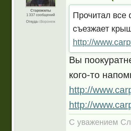
Старожилы
Прочитал все 
1 337 сообщений
Откуда
г.Воронеж
съезжает крыш
http://www.carp
Вы поокуратне
кого-то напо
http://www.car
http://www.car
С уважением Сл