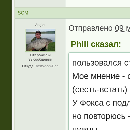
SOM
Angler
Отправлено
09 м
Phill сказал:
Старожилы
93 сообщений
пользовался с
Откуда
Rostov-on-Don
Мое мнение - 
(сесть-встать)
У Фокса с под
но повторюсь 
нужны....