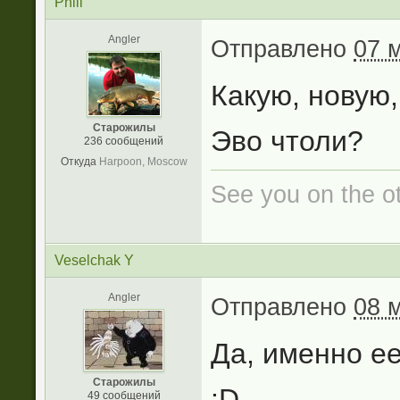
Phill
Angler
Отправлено
07 
Какую, новую
Старожилы
Эво чтоли?
236 сообщений
Откуда
Harpoon, Moscow
See you on the oth
Veselchak Y
Angler
Отправлено
08 
Да, именно ее
Старожилы
:D
49 сообщений