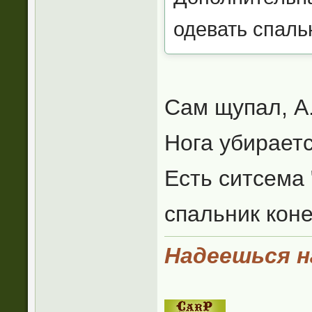
одевать спаль
Сам щупал, А
Нога убирает
Есть ситсема 
спальник коне
Надеешься на