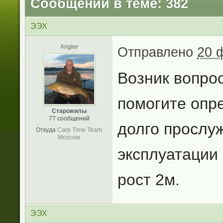
Сообщений в теме: 382
ЭЭХ
Angler
Отправлено
20 
Возник вопро
помогите опр
Старожилы
77 сообщений
долго прослу
Откуда
Carp Time Team
Moscow
эксплуатации (
рост 2м.
ЭЭХ