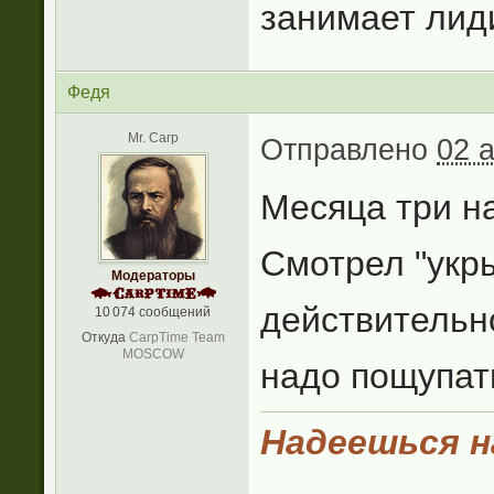
занимает лид
Федя
Mr. Carp
Отправлено
02 
Месяца три на
Смотрел "укры
Модераторы
действительн
10 074 сообщений
Откуда
CarpTime Team
MOSCOW
надо пощупать
Надеешься на