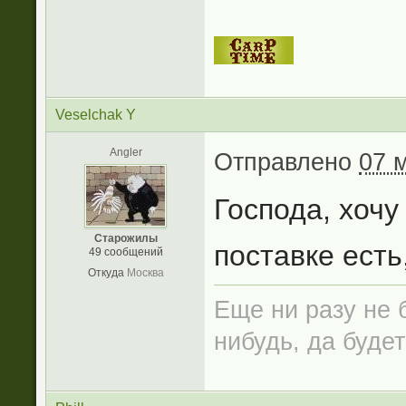
Veselchak Y
Angler
Отправлено
07 
Господа, хочу
Старожилы
поставке есть
49 сообщений
Откуда
Москва
Еще ни разу не б
нибудь, да будет