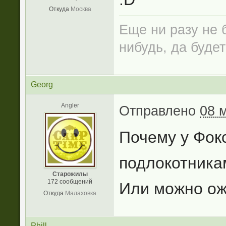
Откуда
Москва
Еще ни разу не б
нибудь, да будет
Georg
Angler
Отправлено
08 
Почему у Фокс
подлокотникам
Старожилы
172 сообщений
Или можно ожи
Откуда
Малаховка
Phill