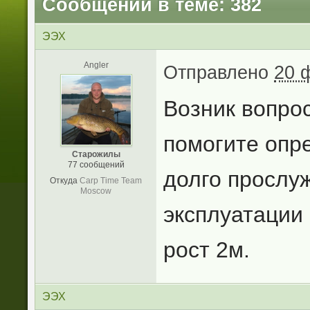
Сообщений в теме: 382
ЭЭХ
Angler
Отправлено
20 
Возник вопро
помогите опр
Старожилы
77 сообщений
долго прослу
Откуда
Carp Time Team
Moscow
эксплуатации (
рост 2м.
ЭЭХ