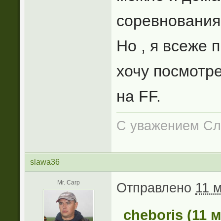
соревнования
Но , я всеже 
хочу посмотре
на FF.
С уважением Сл
slawa36
Mr. Carp
Отправлено
11 м
cheboris (11 м