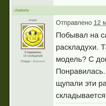
cheboris
Angler
Отправлено
12 м
Побывал на са
раскладухи. Т
Старожилы
15 сообщений
модель? С до
Откуда
г. Воронеж
Понравилась.
щупали эти р
складывается?