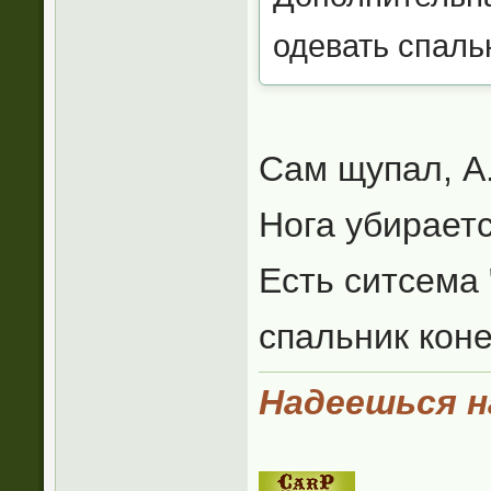
одевать спаль
Сам щупал, А
Нога убирает
Есть ситсема 
спальник коне
Надеешься на