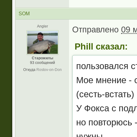
SOM
Angler
Отправлено
09 м
Phill сказал:
Старожилы
93 сообщений
пользовался с
Откуда
Rostov-on-Don
Мое мнение - 
(сесть-встать)
У Фокса с под
но повторюсь 
нужны....