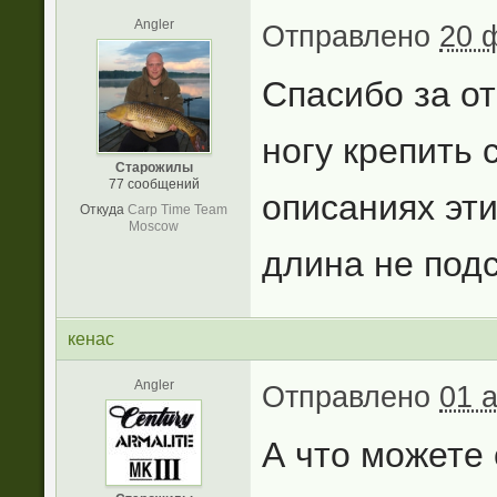
Angler
Отправлено
20 
Спасибо за от
ногу крепить 
Старожилы
77 сообщений
описаниях эти
Откуда
Carp Time Team
Moscow
длина не под
кенас
Angler
Отправлено
01 
А что можете