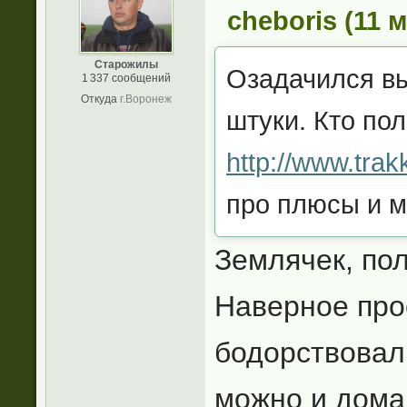
cheboris (11 м
Старожилы
Озадачился вы
1 337 сообщений
Откуда
г.Воронеж
штуки. Кто по
http://www.trak
про плюсы и м
Землячек, пол
Наверное про
бодорствовал
можно и дома.