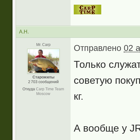
А.Н.
Mr. Carp
Отправлено
02 
Только служа
советую покуп
Старожилы
2 703 сообщений
Откуда
Carp Time Team
кг.
Moscow
А вообще у J