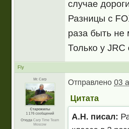
случае дорог
Разницы с FO
раза быть не 
Только у JRC
Fly
Mr. Carp
Отправлено
03 
Цитата
Старожилы
1 176 сообщений
А.Н. писал:
Ра
Откуда
Carp Time Team
Moscow