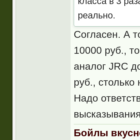
класса в 3 раз
реально.
Согласен. А т
10000 руб., т
аналог JRC д
руб., столько 
Надо ответст
высказывания
Бойлы вкусн