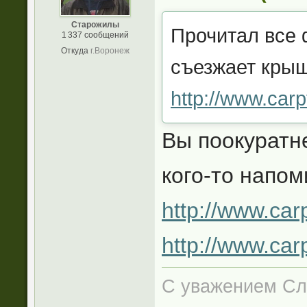
Старожилы
Прочитал все 
1 337 сообщений
Откуда
г.Воронеж
съезжает крыш
http://www.carp
Вы поокуратне
кого-то напо
http://www.car
http://www.car
С уважением Сл