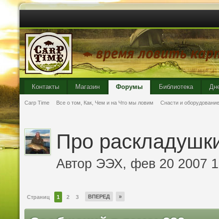
Контакты
Магазин
Форумы
Библиотека
Дн
Carp Time
Все о том, Как, Чем и на Что мы ловим
Снасти и оборудовани
Про раскладушки
Автор
ЭЭХ
, фев 20 2007 1
ВПЕРЕД
»
Страниц
1
2
3