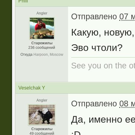
Phill
Angler
Отправлено
07 
Какую, новую
Старожилы
Эво чтоли?
236 сообщений
Откуда
Harpoon, Moscow
See you on the oth
Veselchak Y
Angler
Отправлено
08 
Да, именно ее
Старожилы
:D
49 сообщений