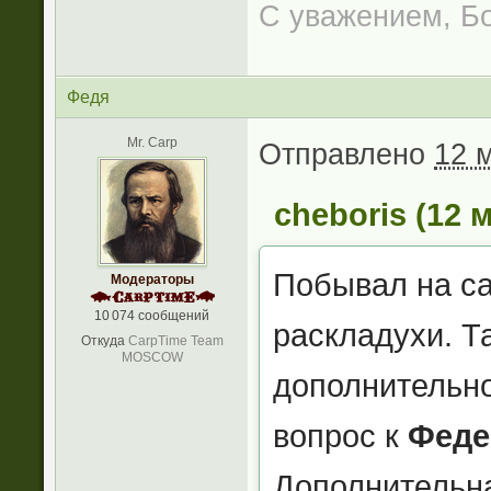
С уважением, Б
Федя
Mr. Carp
Отправлено
12 м
cheboris (12 м
Побывал на са
Модераторы
10 074 сообщений
раскладухи. Т
Откуда
CarpTime Team
MOSCOW
дополнительно
вопрос к
Феде
Дополнительна