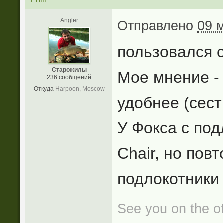
Angler
Отправлено
09 
пользовался с
Старожилы
Мое мнение - 
236 сообщений
Откуда
Harpoon, Moscow
удобнее (сест
У Фокса с по
Chair, но пов
подлокотники 
See you on the oth