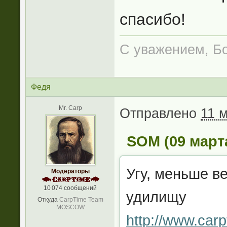
спасибо!
С уважением, Б
Федя
Mr. Carp
Отправлено
11 м
SOM (09 марта
Угу, меньше в
Модераторы
10 074 сообщений
удилищу
Откуда
CarpTime Team
MOSCOW
http://www.carp