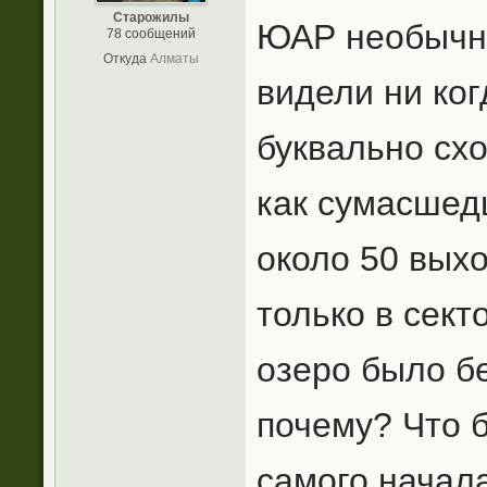
Старожилы
ЮАР необычну
78 сообщений
Откуда
Алматы
видели ни ког
буквально схо
как сумасшед
около 50 вых
только в сект
озеро было б
почему? Что б
самого начала