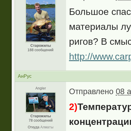
Большое спа
материалы лу
ригов? В смы
Старожилы
188 сообщений
http://www.car
АнРус
Angler
Отправлено
08 
2)
Температу
Старожилы
концентраци
78 сообщений
Откуда
Алматы