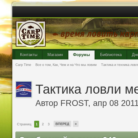
Контакты
Магазин
Форумы
Библиотека
Дн
Carp Time
Все о том, Как, Чем и на Что мы ловим
Тактика и техника ловл
Тактика ловли ме
Автор
FROST
, апр 08 201
ВПЕРЕД
»
Страниц
1
2
3