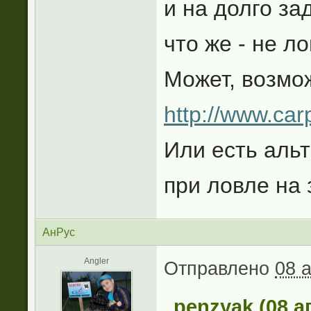
и на долго за
что же - не л
Может, возмож
http://www.car
Или есть аль
при ловле на 
АнРус
Angler
Отправлено
08 
penzyak (08 а