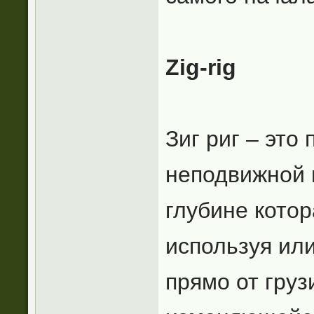
Zig-rig
Зиг риг – это
неподвижной 
глубине кото
используя ил
прямо от груз