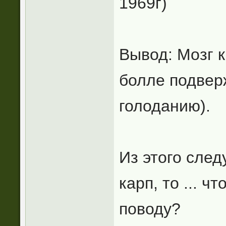
1969г)
Вывод: Мозг к
болле подвер
голоданию).
Из этого след
карп, то ... ч
поводу?