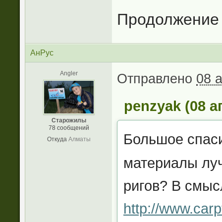
Продолжение с
АнРус
Angler
Отправлено
08 
penzyak (08 а
Старожилы
78 сообщений
Большое спас
Откуда
Алматы
материалы луч
ригов? В смыс
http://www.carp