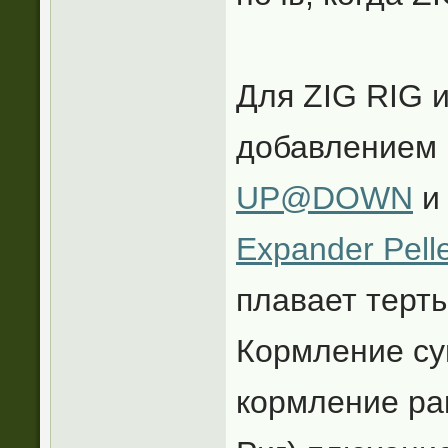
Для ZIG RIG 
добавлением
UP@DOWN
и
Expander Pell
плавает терт
Кормление су
кормление рак