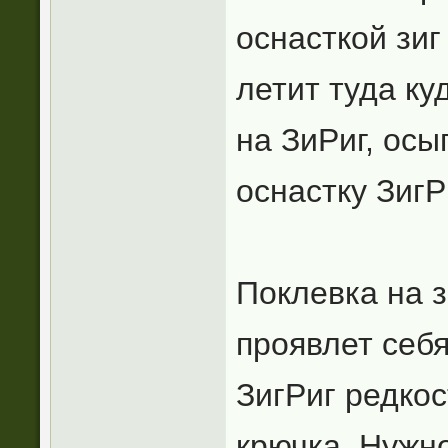
оснасткой зиг 
летит туда ку
на ЗиРиг, ос
оснастку ЗигР
Поклевка на з
проявлет себ
ЗигРиг редкос
крючка. Нужно