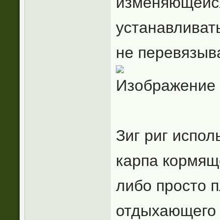
изменяющейся
устанавливать
не перевязыв
Зиг риг испол
карпа кормящ
либо просто 
отдыхающего 