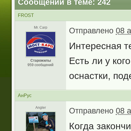
Сообщений в теме: 242
FROST
Mr. Carp
Отправлено
08 
Интересная т
Есть ли у ког
Старожилы
959 сообщений
оснастки, по
АнРус
Angler
Отправлено
08 
Когда закончи