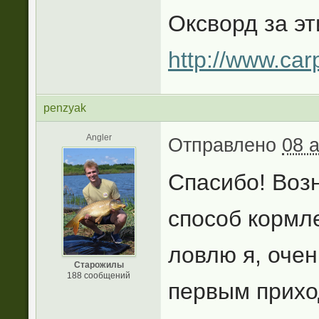
Оксворд за э
http://www.car
penzyak
Angler
Отправлено
08 
Спасибо! Возн
способ кормле
ловлю я, очен
Старожилы
188 сообщений
первым прихо