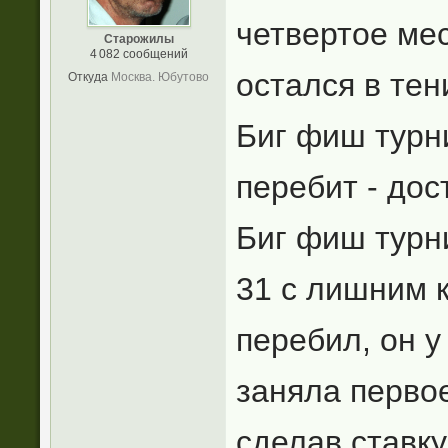
четвертое мес
Старожилы
4 082 сообщений
остался в тен
Откуда
Москва. Юбутово
Биг фиш турни
перебит - до
Биг фиш турни
31 с лишним 
перебил, он 
заняла первое
сделав ставку