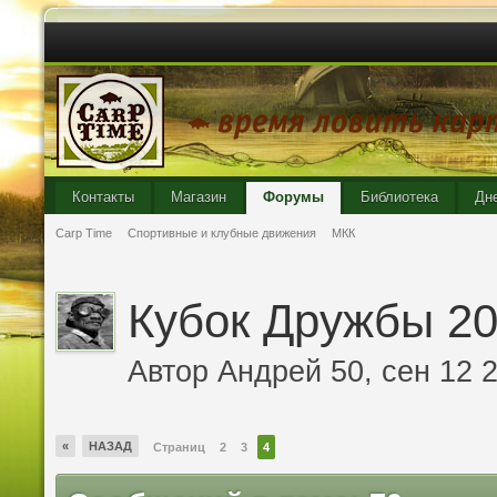
Контакты
Магазин
Форумы
Библиотека
Дн
Carp Time
Спортивные и клубные движения
МКК
Кубок Дружбы 2
Автор
Андрей 50
, сен 12 
«
НАЗАД
Страниц
2
3
4