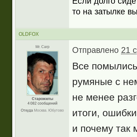
Если долго сиде
то на затылке в
OLDFOX
Mr. Carp
Отправлено
21 
Все помылись
румяные с не
не менее разг
Старожилы
4 082 сообщений
итоги, ошибки,
Откуда
Москва. Юбутово
и почему так 