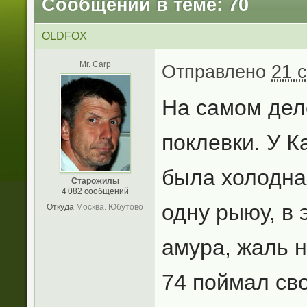
Сообщений в теме: 70
OLDFOX
Mr. Carp
Отправлено
21 
На самом дел
поклевки. У К
была холодная
Старожилы
4 082 сообщений
одну рыюу, в 
Откуда
Москва. Юбутово
амура, жаль 
74 поймал сво