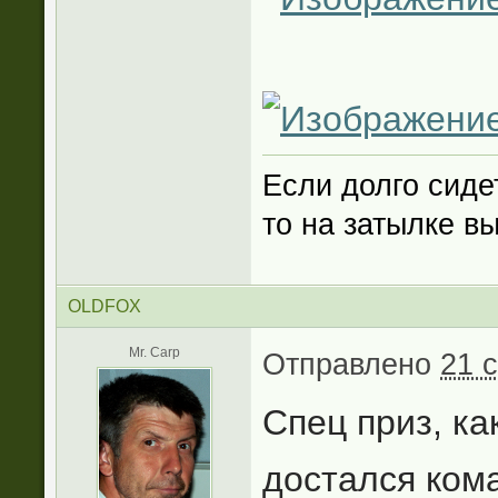
Если долго сиде
то на затылке в
OLDFOX
Mr. Carp
Отправлено
21 
Спец приз, ка
достался ком