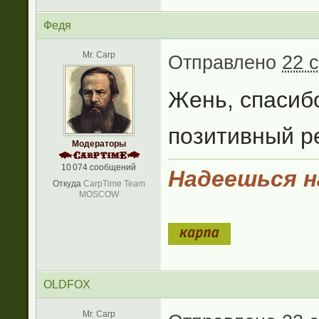
Федя
Mr. Carp
Отправлено
22 
Жень, спасибо
позитивный р
Модераторы
10 074 сообщений
Надеешься на
Откуда
CarpTime Team
MOSCOW
OLDFOX
Mr. Carp