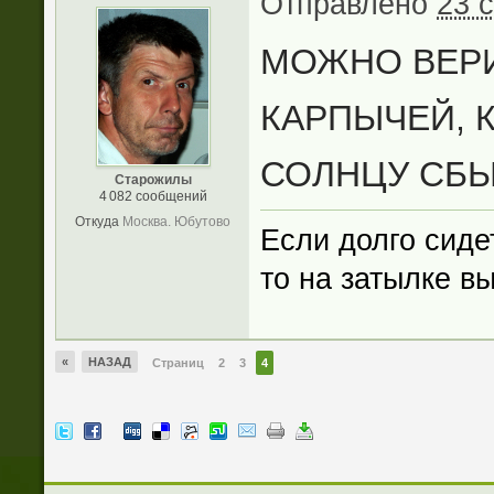
Отправлено
23 
МОЖНО ВЕРИ
КАРПЫЧЕЙ, 
СОЛНЦУ СБЫ
Старожилы
4 082 сообщений
Откуда
Москва. Юбутово
Если долго сиде
то на затылке в
«
НАЗАД
Страниц
2
3
4