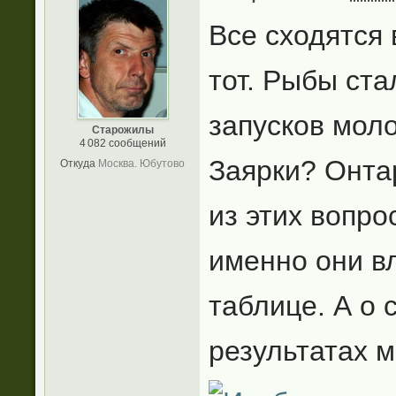
Все сходятся
тот. Рыбы ста
запусков моло
Старожилы
4 082 сообщений
Заярки? Онта
Откуда
Москва. Юбутово
из этих вопро
именно они вл
таблице. А о 
результатах м