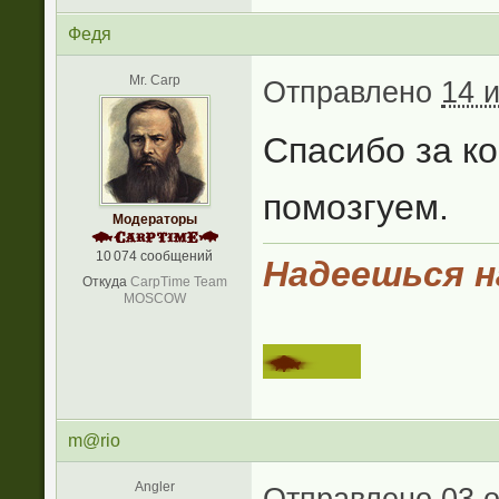
Федя
Mr. Carp
Отправлено
14 
Спасибо за к
помозгуем.
Модераторы
10 074 сообщений
Надеешься на
Откуда
CarpTime Team
MOSCOW
m@rio
Angler
Отправлено
03 о