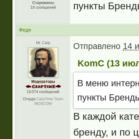
пункты Бренд
Старожилы
18 сообщений
Федя
Mr. Carp
Отправлено
14 
KomC (13 июля
В меню интерн
Модераторы
10 074 сообщений
пункты Бренд
Откуда
CarpTime Team
MOSCOW
В каждой кате
бренду, и по 