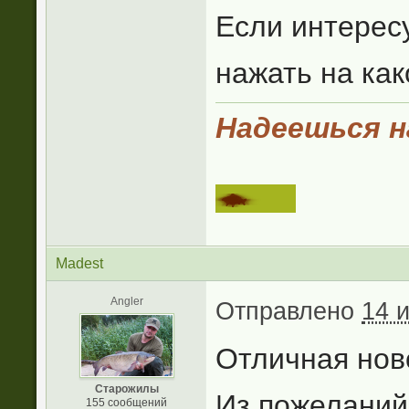
Если интерес
нажать на как
Надеешься на
Madest
Angler
Отправлено
14 
Отличная ново
Старожилы
Из пожеланий
155 сообщений