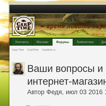
Контакты
Магазин
Форумы
Библиотека
Дн
Carp Time
CarpTime
Carptime.ru
Ваши вопросы и 
интернет-магазин
Автор
Федя
, июл 03 2016 