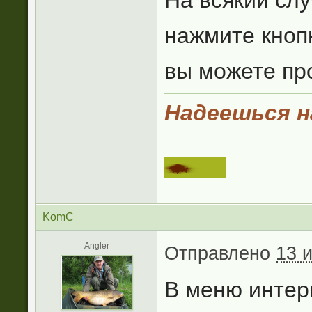
На всякий слу
нажмите кнопк
вы можете пр
Надеешься на
KomC
Angler
Отправлено
13 
В меню интер