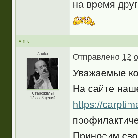
на время друг
ymik
Angler
Отправлено
12 о
Уважаемые ко
На сайте наш
Старожилы
13 сообщений
https://carptim
профилактиче
Приносим сво