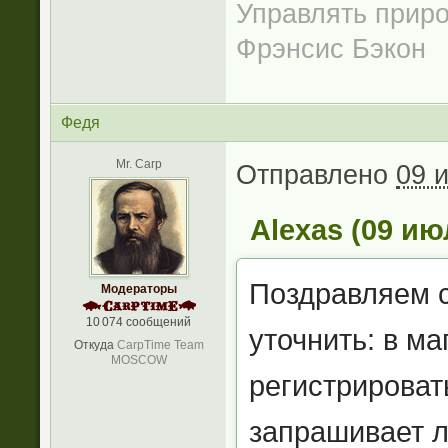
Управлять приро
Фрэнсис Бэкон
Федя
Mr. Carp
Отправлено
09 
Alexas (09 ию
Поздравляем 
Модераторы
10 074 сообщений
уточнить: в м
Откуда
CarpTime Team
MOSCOW
регистрироват
запрашивает л