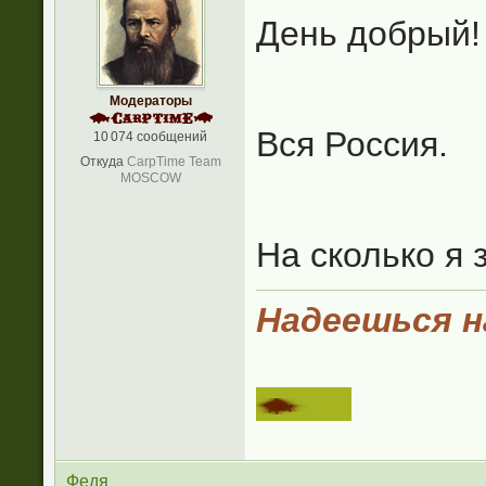
День добрый!
Модераторы
Вся Россия.
10 074 сообщений
Откуда
CarpTime Team
MOSCOW
На сколько я
Надеешься на
Федя