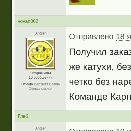
vovan002
Angler
Отправлено
18 
Получил заказ
же катухи, бе
Старожилы
10 сообщений
четко без нар
Откуда
Верхняя Салда
Свердловской
Команде Карп
Глеб
Angler