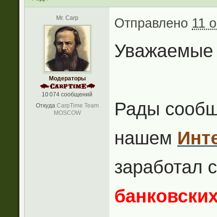
Mr. Carp
Отправлено
11 о
Уважаемые 
Модераторы
10 074 сообщений
Рады сообщ
Откуда
CarpTime Team
MOSCOW
нашем
Инт
заработал 
банковских