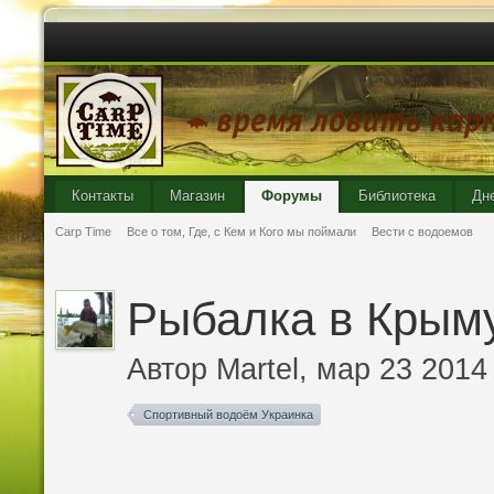
Контакты
Магазин
Форумы
Библиотека
Дн
Carp Time
Все о том, Где, с Кем и Кого мы поймали
Вести с водоемов
Рыбалка в Крым
Автор
Martel
, мар 23 2014
Спортивный водоём Украинка