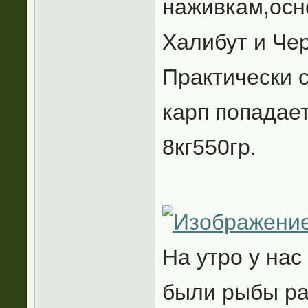
наживкам,осн
Халибут и Че
Практически 
карп попадает
8кг550гр.
На утро у нас
были рыбы ра