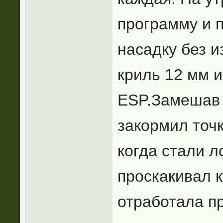
программу и 
насадку без и
криль 12 мм и
ESP.Замешав 
закормил точ
когда стали л
проскакивал к
отработала п