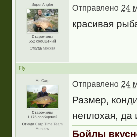
Super Angler
Отправлено
24 
красивая рыб
Старожилы
652 сообщений
Откуда
Москва
Fly
Mr. Carp
Отправлено
24 
Размер, конд
неплохая, да 
Старожилы
1 176 сообщений
Откуда
Carp Time Team
Moscow
Бойлы вкусн