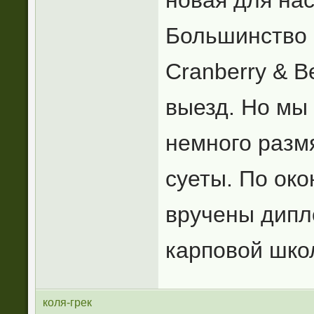
новая для нас
Большинство 
Cranberry & B
выезд. Но мы
немного размя
суеты. По ок
вручены дипл
карповой шко
коля-грек