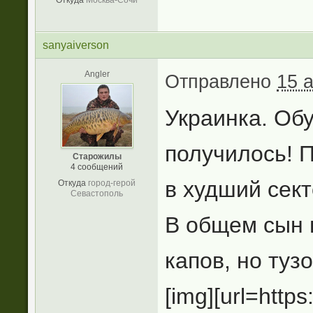
sanyaiverson
Angler
Отправлено
15 а
Украинка. Обу
получилось! 
Старожилы
4 сообщений
в худший сектор
Откуда
город-герой
Севастополь
В общем сын 
капов, но туз
[img][url=https: