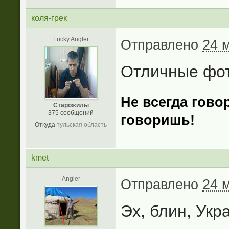
коля-грек
Lucky Angler
Отправлено
24 
Отличные фот
Не всегда говор
Старожилы
375 сообщений
говоришь
!
Откуда
тульская область
kmet
Angler
Отправлено
24 
Эх, блин, Укра