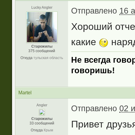
Lucky Angler
Отправлено
16 
Хороший отче
какие
наря
Старожилы
375 сообщений
Не всегда говор
Откуда
тульская область
говоришь
!
Martel
Angler
Отправлено
02 
Старожилы
Привет друзья
33 сообщений
Откуда
Крым