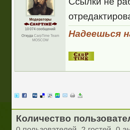
Ссылки не ра
отредактиров
Модераторы
10 074 сообщений
Надеешься на
Откуда
CarpTime Team
MOSCOW
Количество пользовател
0 пользователей, 2 гостей, 0 