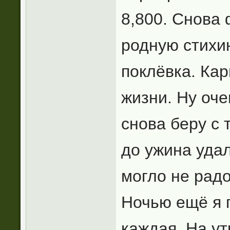
8,800. Снова 
родную стихи
поклёвка. Кар
жизни. Ну оче
снова беру с 
до ужина удал
могло не рад
Ночью ещё я 
каждая. На у