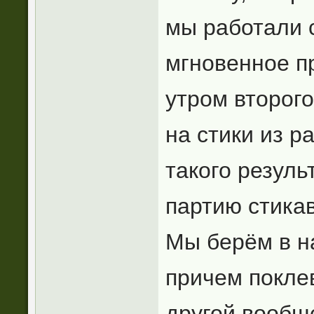
мы работали 
мгновенное п
утром второг
на стики из р
такого резуль
партию стикав
Мы берём в н
причем покле
другой,вообще