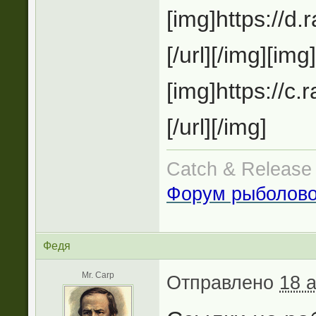
[img]https://d
[/url][/img][img
[img]https://c
[/url][/img]
Catch & Release
Форум рыболов
Федя
Mr. Carp
Отправлено
18 а