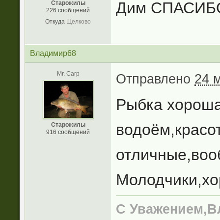
Дим СПАСИБО!
Старожилы
226 сообщений
Откуда
Щелково
Владимир68
Mr. Carp
Отправлено
24 
Рыбка хороша
водоём,красо
Старожилы
916 сообщений
отличные,воо
Молодчики,хо
С Уважением,В