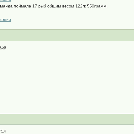
оманда поймала 17 рыб общим весом 122гк 550грамм.
0:56
7:14