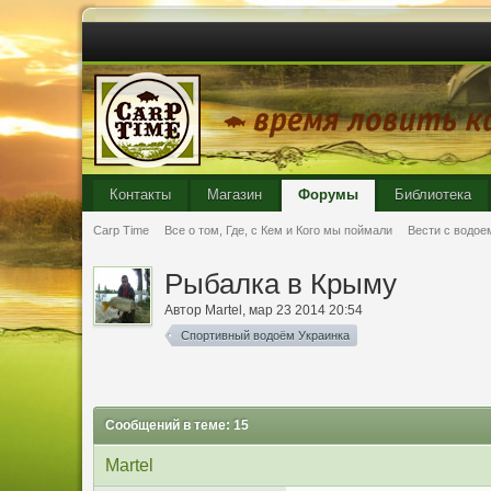
Контакты
Магазин
Форумы
Библиотека
Carp Time
Все о том, Где, с Кем и Кого мы поймали
Вести с водое
Рыбалка в Крыму
Автор
Martel
, мар 23 2014 20:54
Спортивный водоём Украинка
Сообщений в теме: 15
Martel