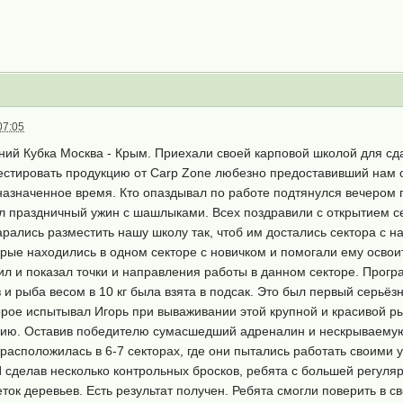
07:05
ний Кубка Москва - Крым. Приехали своей карповой школой для с
естировать продукцию от Carp Zone любезно предоставивший нам 
азначенное время. Кто опаздывал по работе подтянулся вечером п
л праздничный ужин с шашлыками. Всех поздравили с открытием с
рались разместить нашу школу так, чтоб им достались сектора с 
орые находились в одном секторе с новичком и помогали ему освои
ил и показал точки и направления работы в данном секторе. Прог
и рыба весом в 10 кг была взята в подсак. Это был первый серьёз
орое испытывал Игорь при вываживании этой крупной и красивой р
хию. Оставив победителю сумасшедший адреналин и нескрываемую
расположилась в 6-7 секторах, где они пытались работать своими 
 И сделав несколько контрольных бросков, ребята с большей регул
еток деревьев. Есть результат получен. Ребята смогли поверить в 