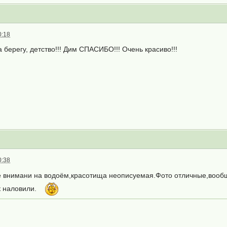
0:18
а берегу, детство!!! Дим СПАСИБО!!! Очень красиво!!!
0:38
е внимани на водоём,красотища неописуемая.Фото отличные,вообщ
 наловили.