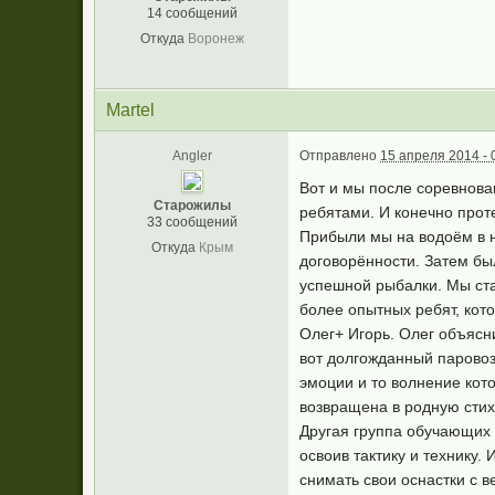
14 сообщений
Откуда
Воронеж
Martel
Angler
Отправлено
15 апреля 2014 - 
Вот и мы после соревнова
Старожилы
ребятами. И конечно прот
33 сообщений
Прибыли мы на водоём в н
Откуда
Крым
договорённости. Затем бы
успешной рыбалки. Мы ста
более опытных ребят, кот
Олег+ Игорь. Олег объясн
вот долгожданный паровоз 
эмоции и то волнение кот
возвращена в родную сти
Другая группа обучающих 
освоив тактику и технику.
снимать свои оснастки с в