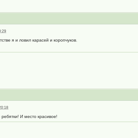
8:29
тстве я и ловил карасей и коропчуков.
20:18
ребятки! И место красивое!