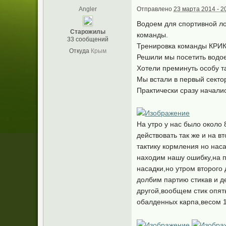
Angler
Отправлено
23 марта 2014 - 2
Водоем для спортивной ло
Старожилы
команды.
33 сообщений
Тренировка команды КРИ
Откуда
Крым
Решили мы посетить водое
Хотели преминуть особу та
Мы встали в первый секто
Практически сразу началис
На утро у нас было около 
действовать так же и на в
тактику кормления но наса
находим нашу ошибку,на п
насадки,но утром второго 
долбим партию стикав и д
другой,вообщем стик опят
обалденных карпа,весом 13