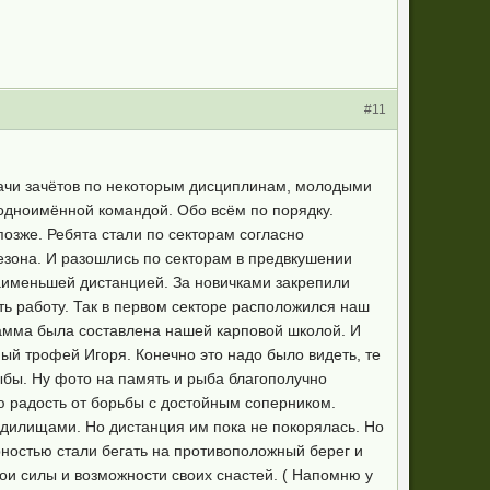
#11
дачи зачётов по некоторым дисциплинам, молодыми
одноимённой командой. Обо всём по порядку.
озже. Ребята стали по секторам согласно
езона. И разошлись по секторам в предвкушении
наименьшей дистанцией. За новичками закрепили
ть работу. Так в первом секторе расположился наш
рамма была составлена нашей карповой школой. И
ный трофей Игоря. Конечно это надо было видеть, те
ыбы. Ну фото на память и рыба благополучно
 радость от борьбы с достойным соперником.
удилищами. Но дистанция им пока не покорялась. Но
ярностью стали бегать на противоположный берег и
свои силы и возможности своих снастей. ( Напомню у