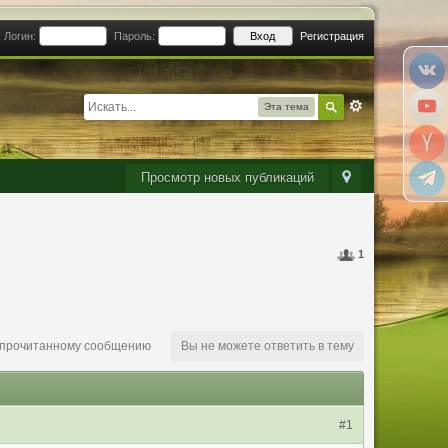
Логин:
Пароль:
Регистрация
Эта тема
Просмотр новых публикаций
1
епрочитанному сообщению
Вы не можете ответить в тему
#1