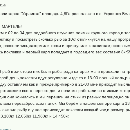
0:54
вли карпа "Украинка" площадь 4,8Га расположен в с. Украинка Бел
К-МАРТЕЛЬ!
м с 02 по 04 для подробного изучения поимки крупного карпа,и т
ктику и посмотреть,сколько рыб за 10кг откликнутся на нашу прог
р, разложились,закормили точки и приступили к наживкам,основны
ь поклевки и первый карп попадает в подсад,его вес составил 8кг5
8 рыб в зачете,из них были рыбы ради которых мы и приехали на тр
торой день,поклевки идут регулярно и где то в 13-00 полный ноль,
дку оставляем как и прежде,примерно в 21-00 мне приходит мысль 
ротяжение всего первого дня и ночи мы работали со стиками,кот
дня они кончились и мы перешли на стики из разных пелецов,но они 
елаем перезаброс всех палок. Мы берём в нашем секторе карпа 13
ь оживил рыбу и у нас происходят поклевки каждый час,и размер р
,100кг 12,650кг 11,980кг и 14,450кг.