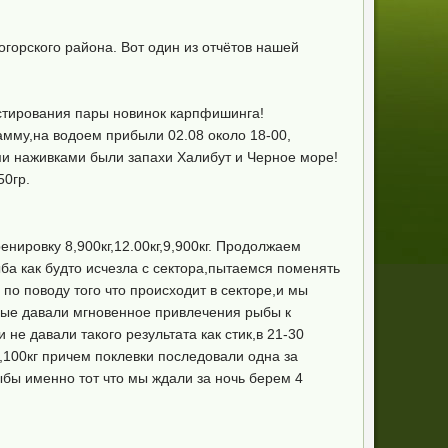
огорского района. Вот один из отчётов нашей
естирования пары новинок карпфишинга!
рамму,на водоем прибыли 02.08 около 18-00,
ми наживками были запахи Халибут и Черное море!
50гр.
енировку 8,900кг,12.00кг,9,900кг. Продолжаем
рыба как будто исчезла с сектора,пытаемся поменять
по поводу того что происходит в секторе,и мы
орые давали мгновенное привлечения рыбы к
не давали такого результата как стик,в 21-30
,100кг причем поклевки последовали одна за
ыбы именно тот что мы ждали за ночь берем 4