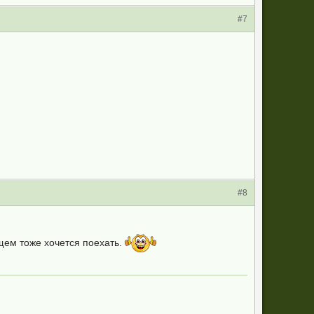
#7
#8
ем тоже хочется поехать.