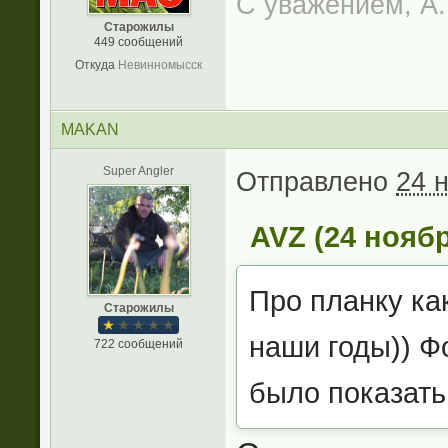
С уважением, А
Старожилы
449 сообщений
Откуда
Невинномысск
MAKAN
Super Angler
Отправлено
24 
AVZ (24 ноябр
Про планку ка
Старожилы
наши годы)) Ф
722 сообщений
было показать