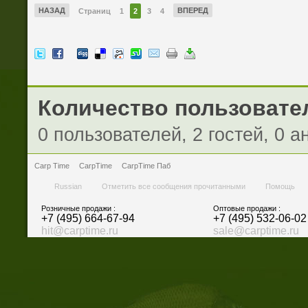
НАЗАД
ВПЕРЕД
Страниц
1
2
3
4
Количество пользовател
0 пользователей, 2 гостей, 0 
Carp Time
CarpTime
CarpTime Паб
Russian
Отметить все сообщения прочитанными
Помощь
Розничные продажи :
Оптовые продажи :
+7 (495) 664-67-94
+7 (495) 532-06-02
hit@carptime.ru
sale@carptime.ru