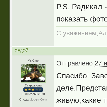
P.S. Радикал 
показать фото
С уважением,Ал
СЕДОЙ
Mr. Carp
Отправлено
27 
Спасибо! Зав
деле.Предста
Старожилы
6 880 сообщений
живую,какие т
Откуда
Москва-Сочи