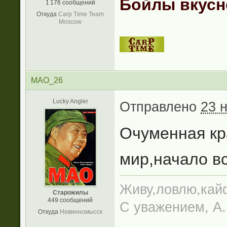
Бойлы вкусн
1 176 сообщений
Откуда
Carp Time Team
Moscow
MAO_26
Lucky Angler
Отправлено
23 
Очуменная кр
мир,начало вс
Живу,ловлю,кайф
Старожилы
449 сообщений
С уважением, А
Откуда
Невинномысск