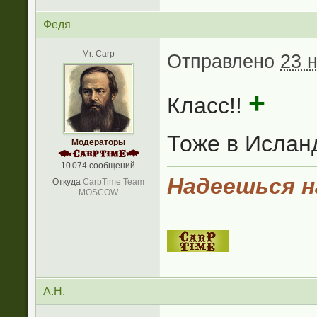
Федя
Mr. Carp
Отправлено
23 
+
Класс!!
Тоже в Исланд
Модераторы
10 074 сообщений
Надеешься на
Откуда
CarpTime Team
MOSCOW
А.Н.