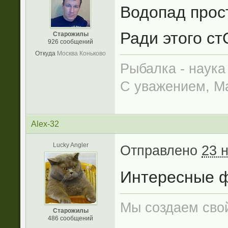
Водопад прос
Ради этого ст
Старожилы
926 сообщений
Откуда
Москва Коньково
Рыбалка - наука
С уважением, Ма
Alex-32
Lucky Angler
Отправлено
23 
Интересные 
Мы создаем сво
Старожилы
486 сообщений