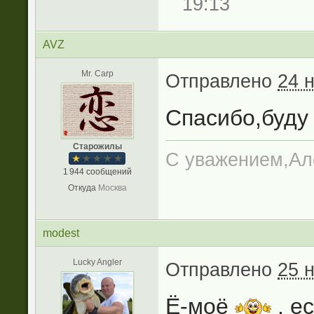
19:13
AVZ
Mr. Carp
Отправлено
24 
Спасибо,буду 
Старожилы
С уважением,Ал
1 944 сообщений
Откуда
Москва
modest
Lucky Angler
Отправлено
25 
Ё-моё
, ес