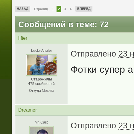
НАЗАД
ВПЕРЕД
Страниц
1
2
3
4
Сообщений в теме: 72
lifter
Lucky Angler
Отправлено
23 
Фотки супер а
Старожилы
475 сообщений
Откуда
Москва
Dreamer
Mr. Carp
Отправлено
23 