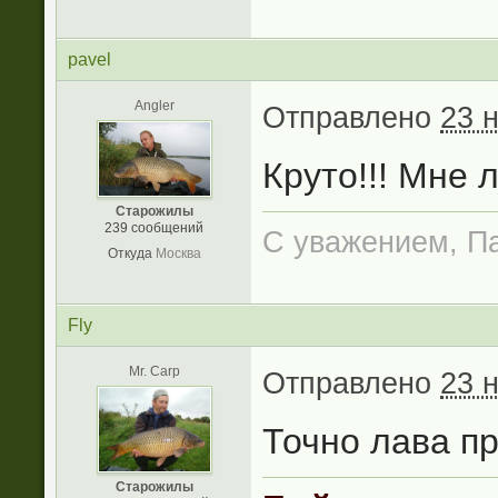
рavel
Angler
Отправлено
23 
Круто!!! Мне 
Старожилы
239 сообщений
С уважением, П
Откуда
Москва
Fly
Mr. Carp
Отправлено
23 
Точно лава пр
Старожилы