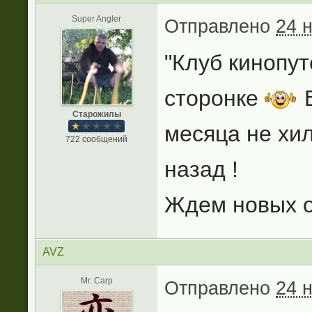
Super Angler
Отправлено
24 
"Клуб кинопут
сторонке
В
Старожилы
месяца не хил
722 сообщений
назад !
Ждем новых от
AVZ
Mr. Carp
Отправлено
24 