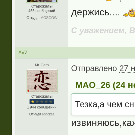
Старожилы
держись....
455 сообщений
Откуда
MOSCOW
С уважением, 
AVZ
Mr. Carp
Отправлено
27 
MAO_26 (24 но
Старожилы
Тезка,а чем с
1 944 сообщений
Откуда
Москва
извиняюсь,ка