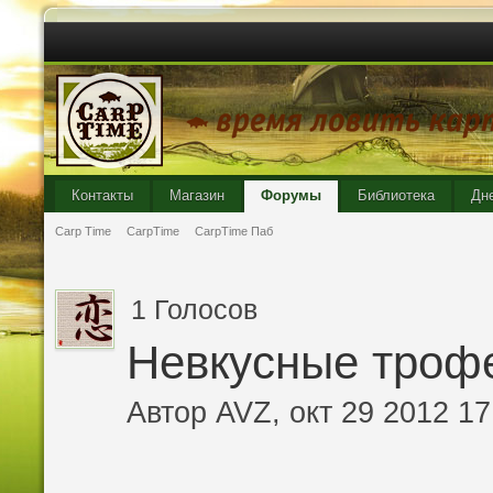
Контакты
Магазин
Форумы
Библиотека
Дн
Carp Time
CarpTime
CarpTime Паб
1 Голосов
Невкусные троф
Автор
AVZ
, окт 29 2012 17