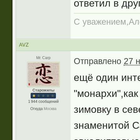
ответил в друг
С уважением,Ал
AVZ
Mr. Carp
Отправлено
27 
ещё один инт
"монархи",как
Старожилы
1 944 сообщений
зимовку в се
Откуда
Москва
знаменитой С