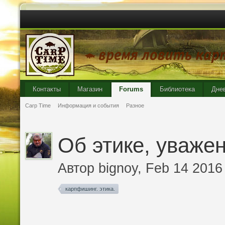
Контакты
Магазин
Forums
Библиотека
Дне
Carp Time
Информация и события
Разное
Об этике, уваже
Автор
bignoy
, Feb 14 2016
карпфишинг. этика.