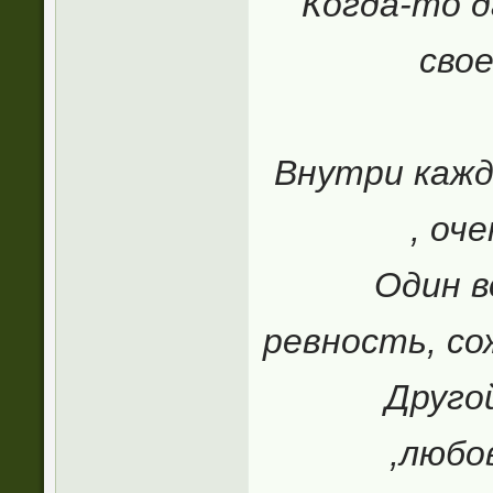
Когда-то д
свое
Внутри кажд
, оч
Один в
ревность, со
Друго
,любо