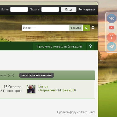
Логин:
Пароль:
Регистрация
Форумы
Просмотр новых публикаций
анию (я-а)
по возрастанию (а-я)
bignoy
16 Ответов
Отправлено 14 фев 2016
45 Просмотров
Правила форума Carp Time!