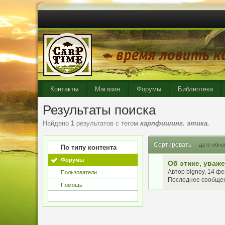
Контакты
Магазин
Форумы
Библиотека
Результаты поиска
Найдено
1
результатов с тегом
карпфишинг. этика.
Сортировать
дате обно
По типу контента
Форумы
Об этике, уваж
Автор
bignoy
, 14 ф
Пользователи
Последнее сообще
Помощь