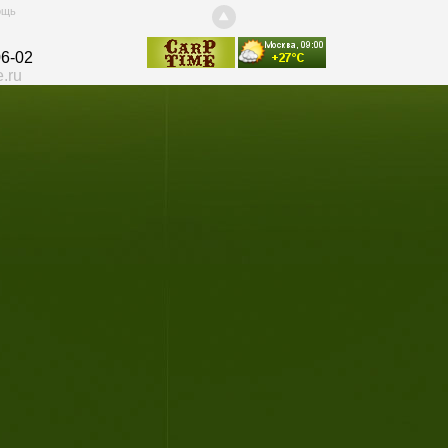
ощь
06-02
.ru