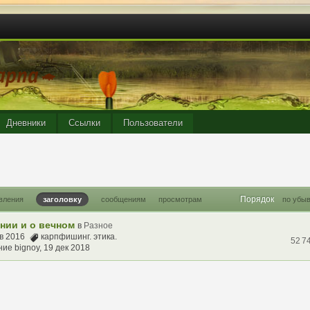
Дневники
Ссылки
Пользователи
Порядок
вления
заголовку
сообщениям
просмотрам
по убыв
ении и о вечном
в
Разное
ев 2016
карпфишинг. этика.
52 7
ние
bignoy
,
19 дек 2018