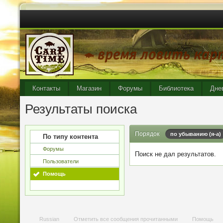
Контакты
Магазин
Форумы
Библиотека
Дне
Результаты поиска
Порядок
по убыванию (я-а)
По типу контента
Форумы
Поиск не дал результатов.
Пользователи
Помощь
Russian
Отметить все сообщения прочитанными
Помощь