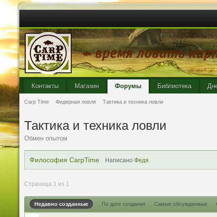
Контакты
Магазин
Форумы
Библиотека
Дн
Carp Time
Фидерная ловля
Тактика и техника ловли
Тактика и техника ловли
Обмен опытом
Философия CarpTime
Написано
Федя
Страница 1 из 1
Недавно созданные
По дате создания
Самые обсуждаемые