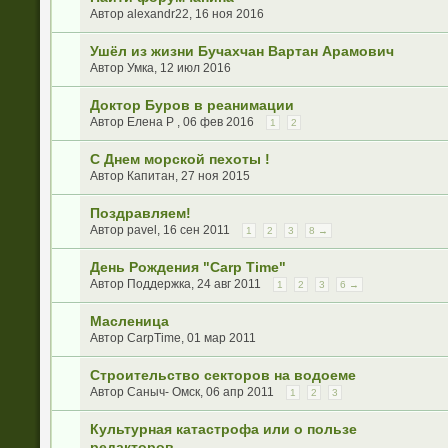
Автор
alexandr22
, 16 ноя 2016
Ушёл из жизни Бучахчан Вартан Арамович
Автор
Умка
, 12 июл 2016
Доктор Буров в реанимации
Автор
Елена Р
, 06 фев 2016
1
2
С Днем морской пехоты !
Автор
Капитан
, 27 ноя 2015
Поздравляем!
Автор
рavel
, 16 сен 2011
1
2
3
8 →
День Рождения "Carp Time"
Автор
Поддержка
, 24 авг 2011
1
2
3
6 →
Масленица
Автор
CarpTime
, 01 мар 2011
Строительство секторов на водоеме
Автор
Саныч- Омск
, 06 апр 2011
1
2
3
Культурная катастрофа или о пользе
редакторов