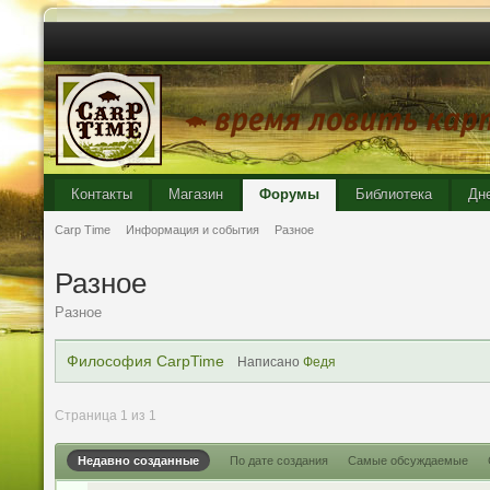
Контакты
Магазин
Форумы
Библиотека
Дн
Carp Time
Информация и события
Разное
Разное
Разное
Философия CarpTime
Написано
Федя
Страница 1 из 1
Недавно созданные
По дате создания
Самые обсуждаемые