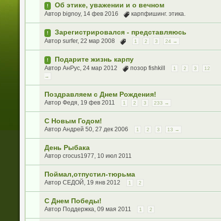
Об этике, уважении и о вечном
!
Автор
bignoy
, 14 фев 2016
карпфишинг. этика.
Зарегистрировался - представляюсь
!
Автор
surfer
, 22 мар 2008
1
2
3
24 →
Подарите жизнь карпу
!
Автор
АнРус
, 24 мар 2012
позор fishkill
1
2
3
12
→
Поздравляем с Днем Рождения!
Автор
Федя
, 19 фев 2011
1
2
3
233 →
С Новым Годом!
Автор
Андрей 50
, 27 дек 2006
1
2
3
13 →
День Рыбака
Автор
crocus1977
, 10 июл 2011
Поймал,отпустил-тюрьма
Автор
СЕДОЙ
, 19 янв 2012
1
2
С Днем Победы!
Автор
Поддержка
, 09 мая 2011
1
2