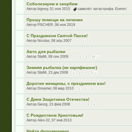
Соболезнуем и скорбим
Автор
bignoy
, 01 ноя 2015
самолёт. катастрофа. Египет.
Прошу помощи на лечение
Автор
FISCHER
, 06 ноя 2019
С Праздником Святой Пасхи!
Автор
Nicolas
, 08 апр 2007
1
2
3
Авто для рыбалки
Автор
StaMi
, 08 сен 2009
1
2
3
19 →
Зимняя рыбалка (не карпфишинг)
Автор
StaMi
, 23 дек 2008
1
2
3
5 →
Дорогие женщины, с праздником вас!
Автор
Dreamer
, 08 мар 2010
1
2
3
С Днем Защитника Отечества!
Автор
Georg
, 23 фев 2008
1
2
3
4
С Рождеством Христовым!
Автор
Alex-32
, 07 янв 2013
Найти форумчанина