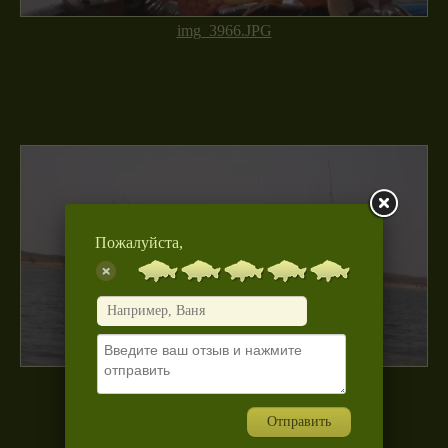
img_3966.JPG
Пожалуйста,
img_3712.JPG
Отправить