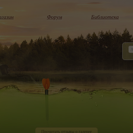
газин
Форум
Библиотека
Прочитать отзывы о галерее