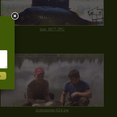
img_0077.JPG
ь
izobragenie-024.jpg