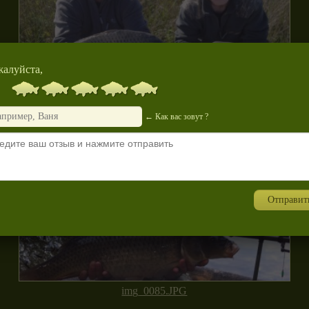
алуйста,
foto0225.jpg
← Как вас зовут ?
Отправит
img_0085.JPG