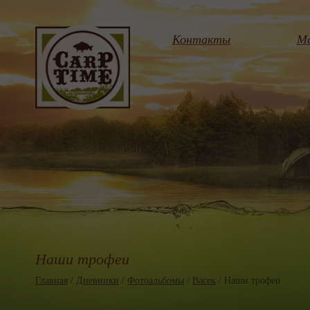
Контакты
Ма
Наши трофеи
Главная
/
Дневники
/
Фотоальбомы
/
Васек
/ Наши трофеи