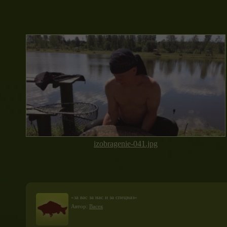
izobragenie-041.jpg
«за вас за нас и за спецназ»
Автор:
Васек