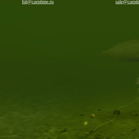
hit@carptime.ru
sale@carpti