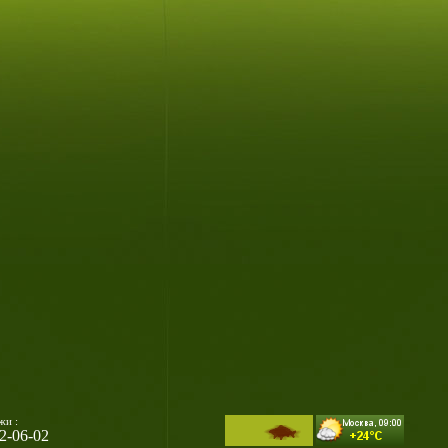
жи :
32-06-02