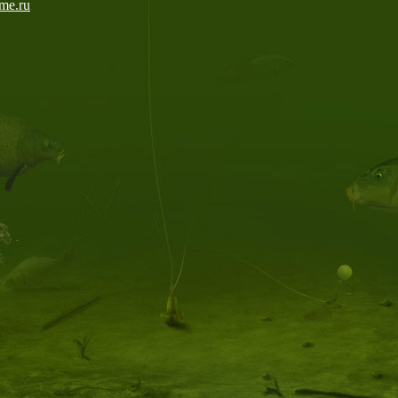
me.ru