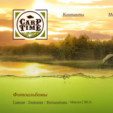
Контакты
Ма
Фотоальбомы
Главная
/
Дневники
/
Фотоальбомы
/ Maksim13RUS