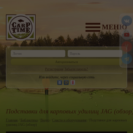
МЕНЮ
Авторизоваться
Регистрация
Забыли пароль?
Или войдите, через социальную сеть
Подставки для карповых удилищ JAG (обзор
Главная
/
Библиотека
/
Видео
/
Снасти и оборудование
/ Подставки для карповых
удилищ JAG (обзор)