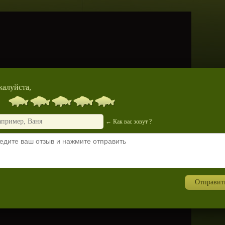
алуйста,
← Как вас зовут ?
Отправит