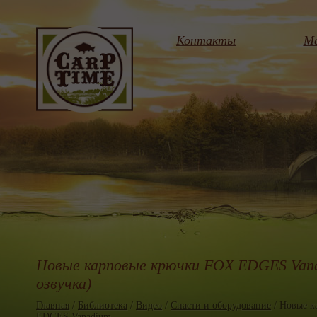
Контакты
Ма
Новые карповые крючки FOX EDGES Vana
озвучка)
Главная
/
Библиотека
/
Видео
/
Снасти и оборудование
/ Новые к
EDGES Vanadium