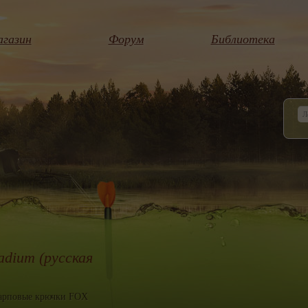
газин
Форум
Библиотека
dium (русская
арповые крючки FOX