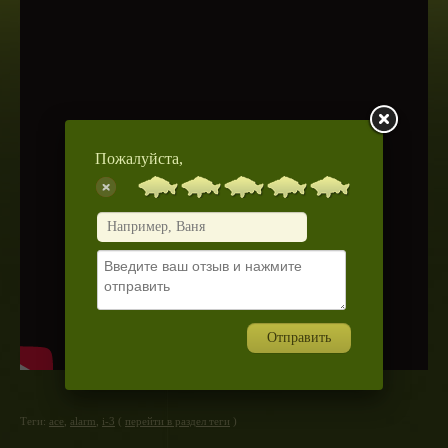
Пожалуйста,
Отправить
Теги:
ace
,
alarm
,
i-3
(
перейти в раздел теги
)