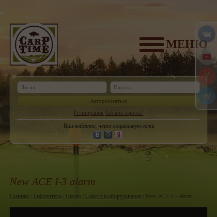
МЕНЮ
Авторизоваться
Регистрация
Забыли пароль?
Или войдите, через социальную сеть
New ACE I-3 alarm
Главная
/
Библиотека
/
Видео
/
Снасти и оборудование
/ New ACE I-3 alarm