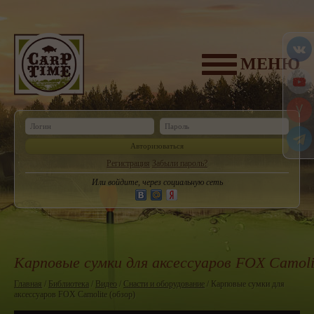
МЕНЮ
Авторизоваться
Регистрация
Забыли пароль?
Или войдите, через социальную сеть
Карповые сумки для аксессуаров FOX Camolit
Главная
/
Библиотека
/
Видео
/
Снасти и оборудование
/ Карповые сумки для
аксессуаров FOX Camolite (обзор)