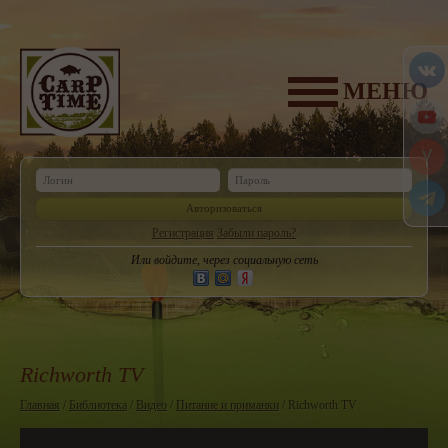
МЕНЮ
Авторизоваться
Регистрация
Забыли пароль?
Или войдите, через социальную сеть
Richworth TV
Главная
/
Библиотека
/
Видео
/
Питание и приманки
/ Richworth TV