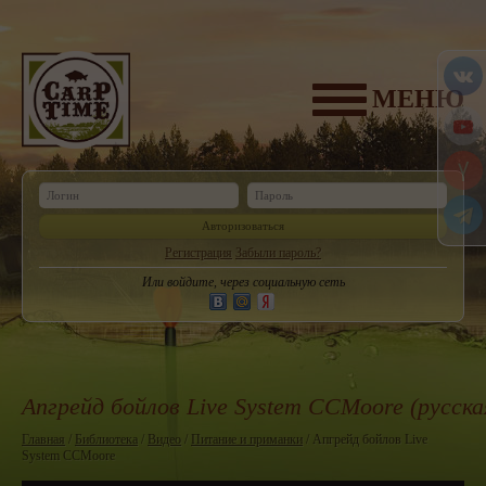
МЕНЮ
Авторизоваться
Регистрация
Забыли пароль?
Или войдите, через социальную сеть
Апгрейд бойлов Live System CCMoore (русска
Главная
/
Библиотека
/
Видео
/
Питание и приманки
/ Апгрейд бойлов Live
System CCMoore