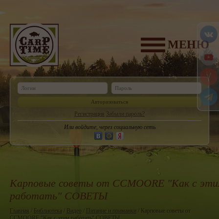
МЕНЮ
Авторизоваться
Регистрация
Забыли пароль?
Или войдите, через социальную сеть
Карповые советы от CCMOORE "Как с эт
работать" СОВЕТЫ
Главная
/
Библиотека
/
Видео
/
Питание и приманки
/ Карповые советы от
CCMOORE "Как с этим работать" СОВЕТЫ