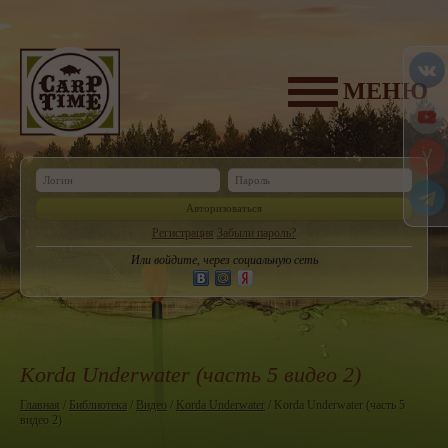
МЕНЮ
Авторизоваться
Регистрация
Забыли пароль?
Или войдите, через социальную сеть
Korda Underwater (часть 5 видео 2)
Главная
/
Библиотека
/
Видео
/
Korda Underwater
/ Korda Underwater (часть 5
видео 2)