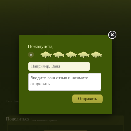
Пожалуйста,
Отправить
Теги:
korda
,
underwater
,
video
(
перейти в раздел теги
)
Поделиться :
нет комментариев