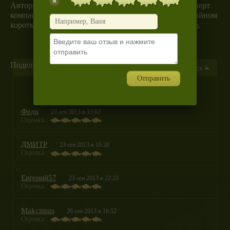
Авторитетный российский карпятник, ведущий эксперт
компании Carp Time, Александр Носовец в 8-ми серийном
короткометражном цикле о современной
ловле карпа
.
Поделиться :
7 комментариев
Скрыть
Отправить
Написать новый комментарий
Федя
23 сен 2013 в 13:02
Оценка :
ДМИТР
23 сен 2013 в 16:20
Оценка :
Евгений57
23 сен 2013 в 22:23
Оценка :
Makcimus
26 сен 2013 в 16:52
Оценка :