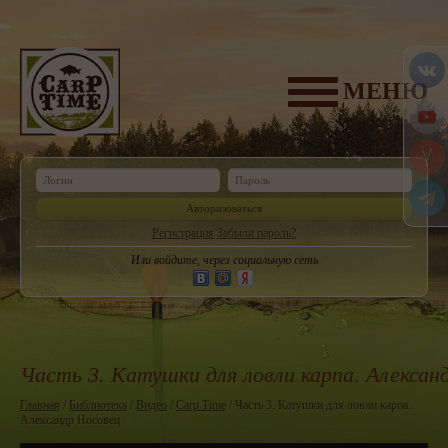
МЕНЮ
Авторизоваться
Регистрация
Забыли пароль?
Или войдите, через социальную сеть
Часть 3. Катушки для ловли карпа. Алексан
Главная
/
Библиотека
/
Видео
/
Carp Time
/ Часть 3. Катушки для ловли карпа.
Александр Носовец