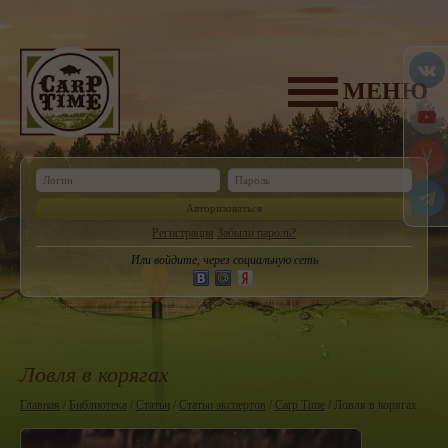
МЕНЮ
Авторизоваться
Регистрация
Забыли пароль?
Или войдите, через социальную сеть
Ловля в корягах
Главная
/
Библиотека
/
Статьи
/
Статьи экспертов
/
Carp Time
/ Ловля в корягах