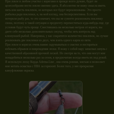
При ловле в любом участке с корягами я прежде всего думаю, будет ли
целесообразно вести ловлю именно здесь. Я абсолютно не вижу смысла иметь
пять или шесть поклевок, из которых все будут нереализованы. Это просто
рыбалка ради поклевки, и, на мой взгляд, она бесперспективна. Если вы
потеряли рыбу раз, то это означает, что вы не сумеете реализовать поклевку
снова, поэтому в такой ситуации я предпочту переместиться куда-нибудь еще, где
условия будут чуть проще. Сместившись на несколько метров от коряги, вы
даете себе несколько дополнительных секунд, чтобы зять контроль над
клюнувшей рыбой. Наверняка, у вас сократится количество поклевок, но лучше
реализовать две поклевки из двух, чем взять одного карпа из пяти.
При ловле в корягах очень важно задумываться о снастях и постараться
избежать обрывов и повреждения лески. Я вожу с собой пару запасных шпуль с
качественной абразивной прочной леской. Не смотря на то, что они могут мне
понадобиться несколько раз за сезон, я предпочитаю всегда иметь их под рукой.
Я использую леску Корда Adrena-Line , она очень ровная, мягкая и позволяет
мне метать оснастки с ПВА за горизонт. Более того, у нее прекрасная
камуфляжная окраска.