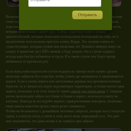
Отправить
Возможно, это может показаться негативным, но перед забросом оснастки вам
стоит подумать о том, что произойдет в случае запутывания карпа в корягах,
ведь вам придется обрывать снасть. Поэтому вы обязаны использовать снасть,
которая моментально скинет груз. Сейчас существует много всяких
приспособлений, которые позволяют использовать безопасный ин-лайн, но я
предпочитаю использовать простую клипсу Корда. Это лучшая клипса из
существующих, которая служит мне несколько лет. Немного натянув конус на
клипсу и примотав груз ПВА ниткой, я буду уверен, что в случае худшего
исхода карп быстро избавится от груза. И в таком случае ему будет проще
избавиться от крючка во рту.
Если перед вами коряги или густые водоросли, прежде всего нужно сделать
несколько забросов без оснастки, чтобы узнать где начинаются и заканчиваются
коряги. Если я увижу коряги или затопленные деревья под противоположным
берегом, то я сначала исследую окружающую территорию, и только потом сами
коряги, поскольку я не хочу попусту терять
снасти для ловли карпа
. С каждым
разом производите заброс все ближе и ближе к коряге, используя клипсу на
катушке. Никогда не исследуйте коряги с прикрепленным поводком, поскольку
ваши шансы вымотать целую снасть резко снижаются.
Чтобы не беспокоится о дальнейших неточных забросах, которые могут испугать
карпа, я клипсую леску, а затем в этом месте вяжу маркерный узел. Это дает
мне уверенность, что даже ночью я не ошибусь при забросе.