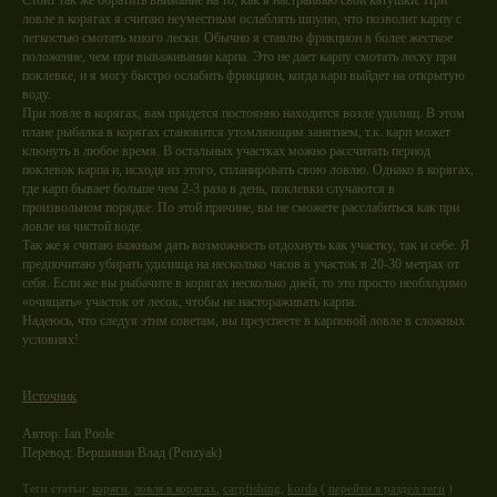
Стоит так же обратить внимание на то, как я настраиваю свои катушки. При
ловле в корягах я считаю неуместным ослаблять шпулю, что позволит карпу с
легкостью смотать много лески. Обычно я ставлю фрикцион в более жесткое
положение, чем при вываживании карпа. Это не дает карпу смотать леску при
поклевке, и я могу быстро ослабить фрикцион, когда карп выйдет на открытую
воду.
При ловле в корягах, вам придется постоянно находится возле удилищ. В этом
плане рыбалка в корягах становится утомляющим занятием, т.к. карп может
клюнуть в любое время. В остальных участках можно рассчитать период
поклевок карпа и, исходя из этого, спланировать свою ловлю. Однако в корягах,
где карп бывает больше чем 2-3 раза в день, поклевки случаются в
произвольном порядке. По этой причине, вы не сможете расслабиться как при
ловле на чистой воде.
Так же я считаю важным дать возможность отдохнуть как участку, так и себе. Я
предпочитаю убирать удилища на несколько часов в участок в 20-30 метрах от
себя. Если же вы рыбачите в корягах несколько дней, то это просто необходимо
«очищать» участок от лесок, чтобы не настораживать карпа.
Надеюсь, что следуя этим советам, вы преуспеете в карповой ловле в сложных
условиях!
Источник
Aвтор: Ian Poole
Перевод: Вершинин Влад (Penzyak)
Теги статьи:
коряги
,
ловля в корягах
,
carpfishing
,
korda
(
перейти в раздел теги
)