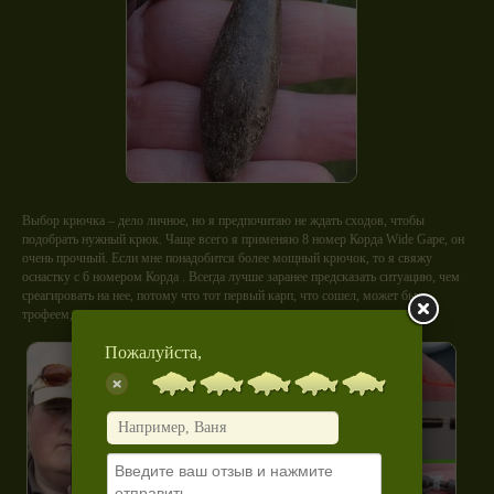
Выбор крючка – дело личное, но я предпочитаю не ждать сходов, чтобы
подобрать нужный крюк. Чаще всего я применяю 8 номер Корда Wide Gape, он
очень прочный. Если мне понадобится более мощный крючок, то я свяжу
оснастку с 6 номером Корда . Всегда лучше заранее предсказать ситуацию, чем
среагировать на нее, потому что тот первый карп, что сошел, может быть
трофеем, за которым вы охотились всю свою жизнь.
Пожалуйста,