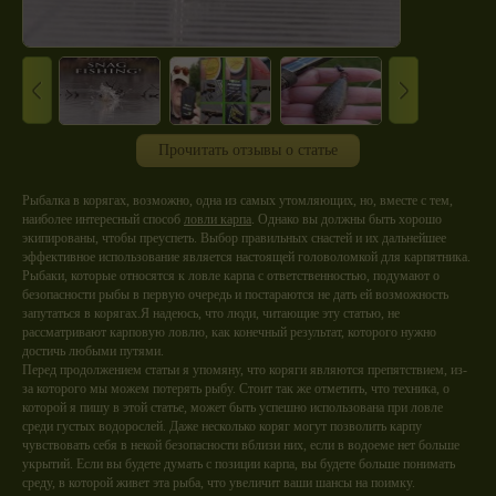
Прочитать отзывы о статье
Рыбалка в корягах, возможно, одна из самых утомляющих, но, вместе с тем,
наиболее интересный способ
ловли карпа
. Однако вы должны быть хорошо
экипированы, чтобы преуспеть. Выбор правильных снастей и их дальнейшее
эффективное использование является настоящей головоломкой для карпятника.
Рыбаки, которые относятся к ловле карпа с ответственностью, подумают о
безопасности рыбы в первую очередь и постараются не дать ей возможность
запутаться в корягах.Я надеюсь, что люди, читающие эту статью, не
рассматривают карповую ловлю, как конечный результат, которого нужно
достичь любыми путями.
Перед продолжением статьи я упомяну, что коряги являются препятствием, из-
за которого мы можем потерять рыбу. Стоит так же отметить, что техника, о
которой я пишу в этой статье, может быть успешно использована при ловле
среди густых водорослей. Даже несколько коряг могут позволить карпу
чувствовать себя в некой безопасности вблизи них, если в водоеме нет больше
укрытий. Если вы будете думать с позиции карпа, вы будете больше понимать
среду, в которой живет эта рыба, что увеличит ваши шансы на поимку.