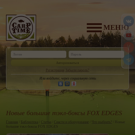
МЕНЮ
Авторизоваться
Регистрация
Забыли пароль?
Или войдите, через социальную сеть
Новые большие тэкл-боксы FOX EDGES
Главная
/
Библиотека
/
Статьи
/
Снасти и оборудование
/
Что выбрать?
/ Новые
большие тэкл-боксы FOX EDGES