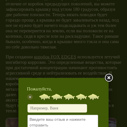
отличие от коробок предыдущих поколений, вы можете
зафиксировать крышку под углом 180 градусов, образуя
две рабочие плоскости. Теперь вязать поводки будет
гораздо проще, а крышка не будет заваливаться назад, под
нее не нужно будет ничего подкладывать и уж тем более
она не перевернется на землю, если вы положили ее на
коленки, сидя в кресле или на раскладушке. Такое раньше
бывало, особенно, когда в крышке много тэкла и она сама
по себе довольно тяжелая.
При создании
коробок FOX EDGES
используется летучий
ингибитор коррозии. Это определенные вещества, которые
при достаточной концентрации начинают противостоять
агрессивной среде и нейтрализовать ее воздействие. В
нашем случае – это влага, которая может попасть в
коробку и запустить процесс ржавчины на таких
Пожалуйста,
металлических элементах, как вертлюги, крючки и так
далее. Можете быть уверены, что абсолютно все
аксессуары, которые вы положили внутрь тэкл-бокса,
будут в полной сохранности, как бы они лежали дома в
тепле.