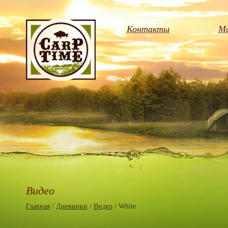
Контакты
Ма
Видео
Главная
/
Дневники
/
Видео
/ White