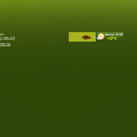
жи :
32-06-02
me.ru