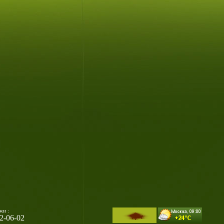
жи :
32-06-02