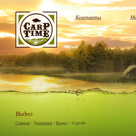
Контакты
Ма
Видео
Главная
/
Дневники
/
Видео
/ -Сергей-