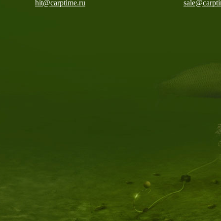
hit@carptime.ru
sale@carpti