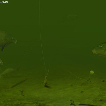
me.ru