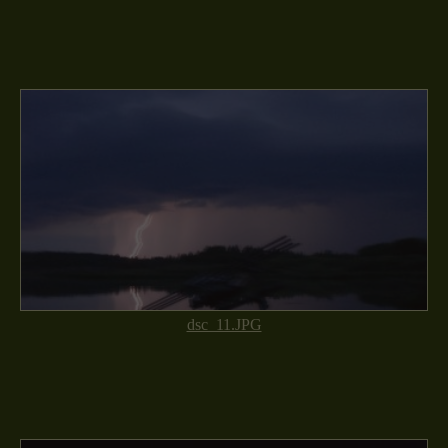
dsc_11.JPG