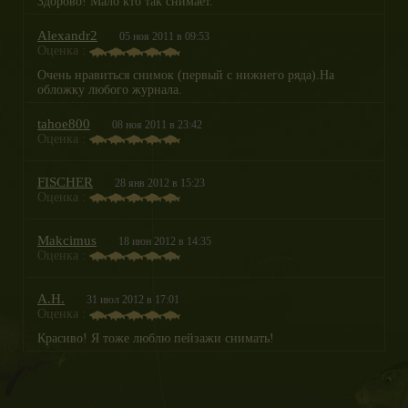
Здорово! Мало кто так снимает.
Alexandr2
05 ноя 2011 в 09:53
Оценка :
Очень нравиться снимок (первый с нижнего ряда).На
обложку любого журнала.
tahoe800
08 ноя 2011 в 23:42
Оценка :
FISCHER
28 янв 2012 в 15:23
Оценка :
Makcimus
18 июн 2012 в 14:35
Оценка :
А.Н.
31 июл 2012 в 17:01
Оценка :
Красиво! Я тоже люблю пейзажи снимать!