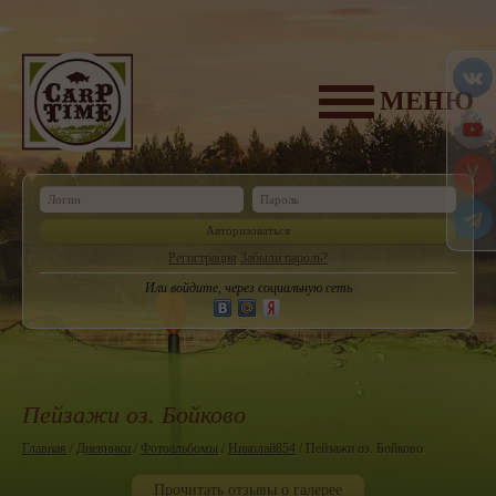
МЕНЮ
Авторизоваться
Регистрация
Забыли пароль?
Или войдите, через социальную сеть
Пейзажи оз. Бойково
Главная
/
Дневники
/
Фотоальбомы
/
Николай854
/ Пейзажи оз. Бойково
Прочитать отзывы о галерее