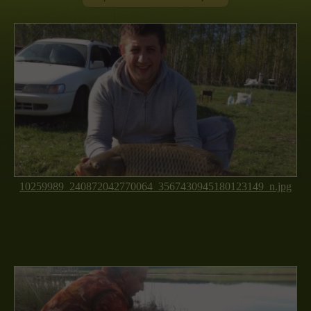
10259989_240872042770064_3567430945180123149_n.jpg