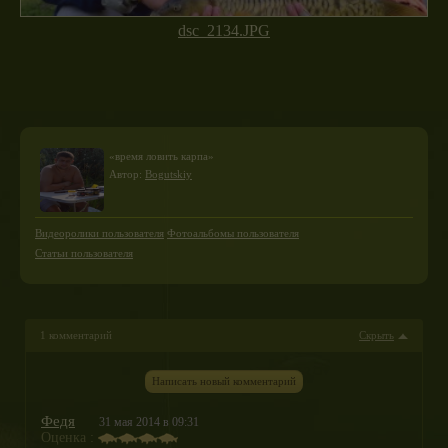
dsc_2134.JPG
«время ловить карпа»
Автор:
Bogutskiy
Видеоролики пользователя
Фотоальбомы пользователя
Статьи пользователя
1 комментарий
Скрыть
Написать новый комментарий
Федя
31 мая 2014 в 09:31
Оценка :