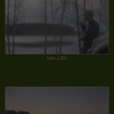
hpim_1.JPG