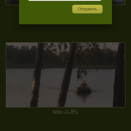
hpim.JPG
Отправить
hpim_11.JPG