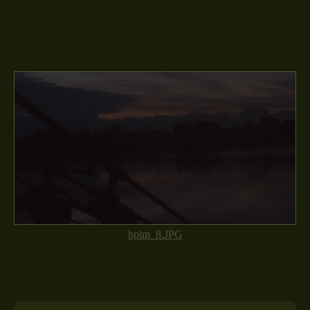
hpim_8.JPG