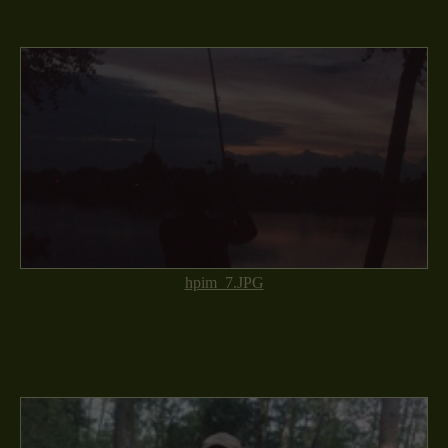
hpim_7.JPG