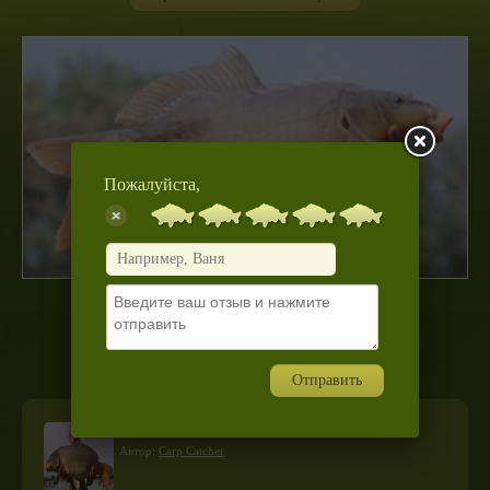
Пожалуйста,
001.jpg
Отправить
«время ловить карпа»
Автор:
Carp Catcher