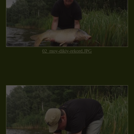
02_moy-dikiy-rekord.JPG