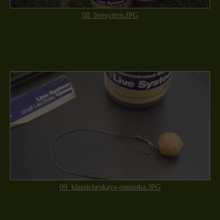
08_livesytem.JPG
09_klassicheskaya-osnastka.JPG