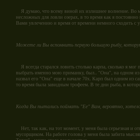
Я думаю, что всему виной их излишнее волнение. Во мно
несложных для ловли озерах, в то время как я постоян
Вами увлечению и время от времени немного сходить с у
Можете ли Вы вспомнить первую большую рыбу, котору
Я всегда старался ловить столько карпа, сколько я мог 
выбрать именно мою приманку, был.. "Она", на одном из
назвал его "Она" еще в начале 70х. Карп был одним из с
то время была завидным трофеем. В те дни рыба, в котор
Когда Вы пытались поймать "Ее" Вам, вероятно, хотелос
Нет, так как, на тот момент, у меня была серьезная и от
мусорщиком. На работе голова у меня была забита мыслям