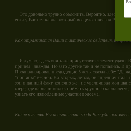
Это довольно трудно объяснить. Вероятно, здесь присутс
если у Вас нет карпа, который всецело завоевал Ваш разу
Как отражаются Ваши тактические действия, направленн
Я думаю, здесь опять же присутствует элемент удачи. В 
причем - дважды! Но зато другие так и не попались. В 
Проанализировав предыдущие 5 лет я сказал себе: "Да л
"поп-апы" весной. Во-вторых, летом, он "предпочитал" 
зон и данный факт, конечно же, не увеличивал мои шансы
озере, где карпа немного, поймать крупного карпа легч
узнать его излюбленные участки водоема.
Какие чувства Вы испытывали, когда Вам удалось завес