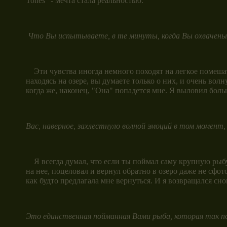
Tones" - мечта стала реальностью.
Что Вы испытываете, в те минуты, когда Вы охвачены м
Эти чувства иногда немного походят на легкое помешате
находясь на озере, вы думаете только о них, и очень вол
когда же, наконец, "Она" попадется мне. Я выловил боль
Вас, наверное, захлестнуло волной эмоций в том момент,
Я всегда думал, что если ты поймал саму крупную рыбу в
на нее, поцеловал и вернул обратно в озеро даже не сфо
как будто предлагала мне вернуться. И я возвращался сн
Это единственная пойманная Вами рыба, которая так по