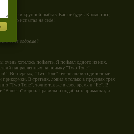
дача, то и крупной рыбы у Вас не будет. Кроме того,
ть. Я это испытал на себе!
ь
 в том же водоеме?
бы очень хотелось поймать. Я поймал одного из них,
ействий направленных на поимку "Two Tone".
рпа!". Во-первых, "Two Tone" очень любил одиночные
й прикормки
. В-третьих, ловил я только в пределах трех
но "Two Tone", точно так же в свое время и "Ее". В
ие "Вашего" карпа. Правильно подобрать приманки, и