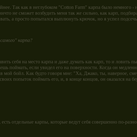
ее. Так как в неглубоком "Cotton Farm" карпа было немного - 
 ничто не сможет возбудить меня так же сильно, как карп, подби
вать, а просто попытался выплюнуть крючок, но я успел подсечь 
 самого" карпа?
ть себя на место карпа и даже думать как карп, то и ловить п
можешь поймать, если увидел его на поверхности. Когда он медлен
 мой бойл. Как будто говоря мне: "Ха, Джако, ты, наверное, сме
воих попыток поймать его, и, в конце концов, он оказался на бе
есть отдельные карпы, которые ведут себя совершенно по-разно