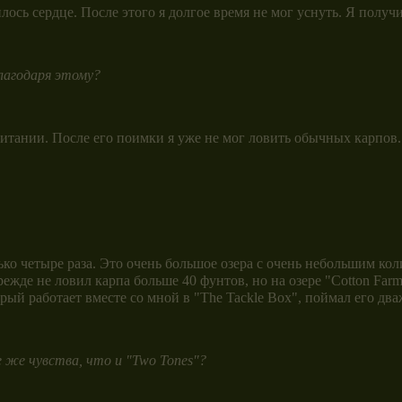
ось сердце. После этого я долгое время не мог уснуть. Я получ
лагодаря этому?
тании. После его поимки я уже не мог ловить обычных карпов.
ко четыре раза. Это очень большое озера с очень небольшим кол
режде не ловил карпа больше 40 фунтов, но на озере "Cotton Farm
орый работает вместе со мной в "The Tackle Box", поймал его дв
 же чувства, что и "Two Tones"?