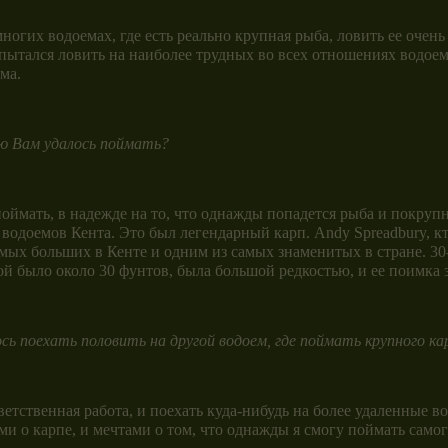
гих водоемах, где есть реально крупная рыба, ловить ее очень
но пытался ловить на наиболее трудных во всех отношениях вод
ма.
ю Вам удалось поймать?
поймать, в надежде на то, что однажды попадется рыба и покрупн
 водоемов Кента. Это был легендарный карп. Andy Spreadbury, к
амых больших в Кенте и одним из самых знаменитых в стране. 30-
ой было около 30 фунтов, была большой редкостью, и ее поимка 
ь поехать половить на другой водоем, где поймать крупного к
ветственная работа, и поехать куда-нибудь на более удаленные во
и о карпе, и мечтами о том, что однажды я смогу поймать самог