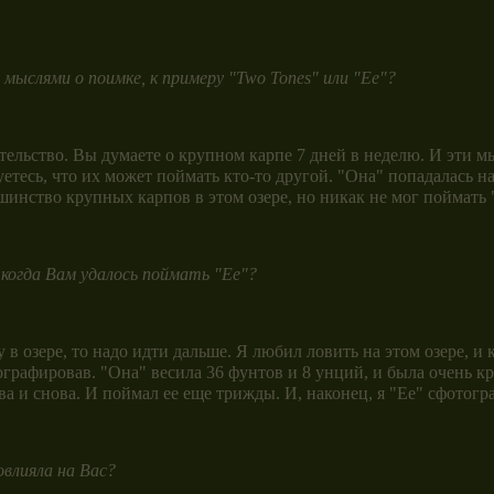
ыслями о поимке, к примеру "Two Tones" или "Ее"?
льство. Вы думаете о крупном карпе 7 дней в неделю. И эти мы
нуетесь, что их может поймать кто-то другой. "Она" попадалась н
шинство крупных карпов в этом озере, но никак не мог поймать "
 когда Вам удалось поймать "Ее"?
 озере, то надо идти дальше. Я любил ловить на этом озере, и к
тографировав. "Она" весила 36 фунтов и 8 унций, и была очень 
ова и снова. И поймал ее еще трижды. И, наконец, я "Ее" сфотогр
влияла на Вас?