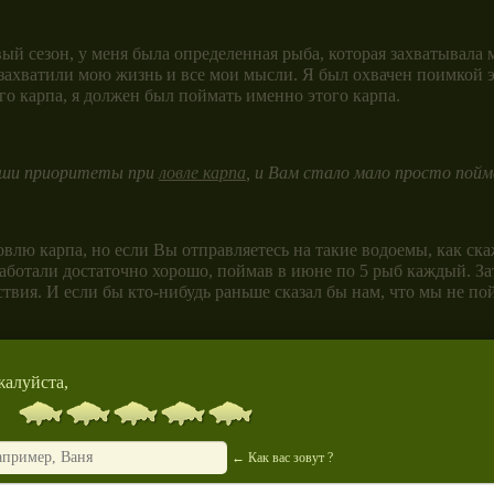
 сезон, у меня была определенная рыба, которая захватывала м
 захватили мою жизнь и все мои мысли. Я был охвачен поимкой 
го карпа, я должен был поймать именно этого карпа.
Ваши приоритеты при
ловле карпа
, и Вам стало мало просто пойм
влю карпа, но если Вы отправляетесь на такие водоемы, как ска
сработали достаточно хорошо, поймав в июне по 5 рыб каждый. За
вия. И если бы кто-нибудь раньше сказал бы нам, что мы не пой
у. Я приезжал туда сотни раз в надежде поймать хотя бы еще одн
 впоследствии в какой-то степени удовлетворили мои амбиции.
алуйста,
крупные. Для многих рыбаков такие рыбки так и остаются несбы
← Как вас зовут ?