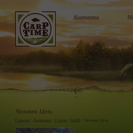
Контакты
Ма
Человек Цель
Главная
/
Дневники
/
Статьи
/
StaMi
/ Человек Цель